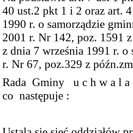
40 ust.2 pkt 1 i 2 oraz art.
1990 r. o samorządzie gmin
2001 r. Nr 142, poz. 1591 z
z dnia 7 września 1991 r. o
r. Nr 67, poz.329 z późn.zm
Rada Gminy u c h w a l a
co następuje :
Ustala się sieć oddziałów p