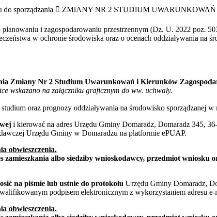
iu do sporządzania  ZMIANY NR 2 STUDIUM UWARUNKO
. o planowaniu i zagospodarowaniu przestrzennym (Dz. U. 2022 poz. 503 
połeczeństwa w ochronie środowiska oraz o ocenach oddziaływania na ś
ządzenia Zmiany Nr 2 Studium Uwarunkowań i Kierunków Zagospo
ice wskazano na załączniku graficznym do ww. uchwały.
studium oraz prognozy oddziaływania na środowisko sporządzanej w r
owej
i kierować na adres Urzędu Gminy Domaradz, Domaradz 345, 36-2
podawczej Urzędu Gminy w Domaradzu na platformie ePUAP.
ia obwieszczenia.
s zamieszkania albo siedziby wnioskodawcy, przedmiot wniosku or
sić na piśmie lub ustnie do protokołu
Urzędu Gminy Domaradz, Do
 kwalifikowanym podpisem elektronicznym z wykorzystaniem adresu e-
ia obwieszczenia.