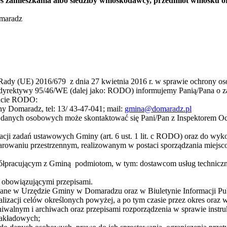
s zamieszkania albo siedziby wnioskodawcy, przedmiot wniosku or
omaradz
i Rady (UE) 2016/679 z dnia 27 kwietnia 2016 r. w sprawie ochrony 
 dyrektywy 95/46/WE (dalej jako: RODO) informujemy Panią/Pana o z
uncie RODO:
 Domaradz, tel: 13/ 43-47-041; mail:
gmina@domaradz.pl
a danych osobowych może skontaktować się Pani/Pan z Inspektorem Och
cji zadań ustawowych Gminy (art. 6 ust. 1 lit. c RODO) oraz do wykon
arowaniu przestrzennym, realizowanym w postaci sporządzania miejs
łpracującym z Gminą podmiotom, w tym: dostawcom usług techniczn
z obowiązującymi przepisami.
ane w Urzędzie Gminy w Domaradzu oraz w Biuletynie Informacji P
lizacji celów określonych powyżej, a po tym czasie przez okres ora
walnym i archiwach oraz przepisami rozporządzenia w sprawie instruk
 zakładowych;