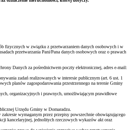
az oznaczenie nieruchomości, której dotyczy.
osób fizycznych w związku z przetwarzaniem danych osobowych i w
asadach przetwarzania Pani/Pana danych osobowych oraz o prawach
rony Danych za pośrednictwem poczty elektronicznej, adres e-mail:
ywania zadań realizowanych w interesie publicznym (art. 6 ust. 1
cowych planów zagospodarowania przestrzennego na terenie Gminy
ych, organizacyjnych i prawnych, umożliwiającym prawidłowe
ublicznej Urzędu Gminy w Domaradzu.
z w zakresie wymaganym przez przepisy powszechnie obowiązującego
cji kancelaryjnej, jednolitych rzeczowych wykazów akt oraz