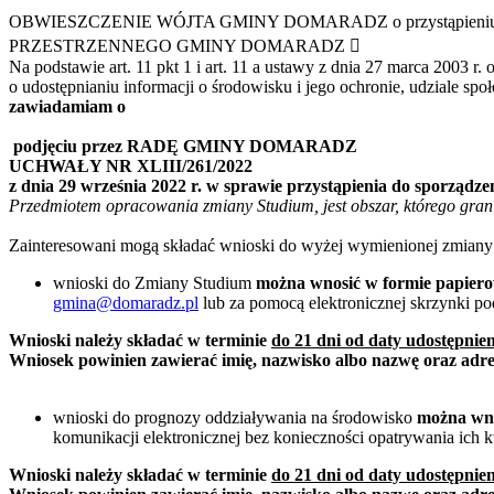
OBWIESZCZENIE WÓJTA GMINY DOMARADZ o przystąpien
PRZESTRZENNEGO GMINY DOMARADZ 
Na podstawie art. 11 pkt 1 i art. 11 a ustawy z dnia 27 marca 2003 r
o udostępnianiu informacji o środowisku i jego ochronie, udziale s
zawiadamiam
o
podjęciu przez RADĘ GMINY DOMARADZ
UCHWAŁY NR XLIII/261/2022
z dnia 29 września 2022 r. w sprawie przystąpienia do spor
Przedmiotem opracowania zmiany Studium, jest obszar, którego gran
Zainteresowani mogą składać wnioski do wyżej wymienionej zmiany 
wnioski do Zmiany Studium
można wnosić w formie papier
gmina@domaradz.pl
lub za pomocą elektronicznej skrzynki 
Wnioski należy składać w terminie
do 21 dni od daty udostępnien
Wniosek powinien zawierać imię, nazwisko albo nazwę oraz adre
wnioski do prognozy oddziaływania na środowisko
można wno
komunikacji elektronicznej bez konieczności opatrywania ich
Wnioski należy składać w terminie
do 21 dni od daty udostępnien