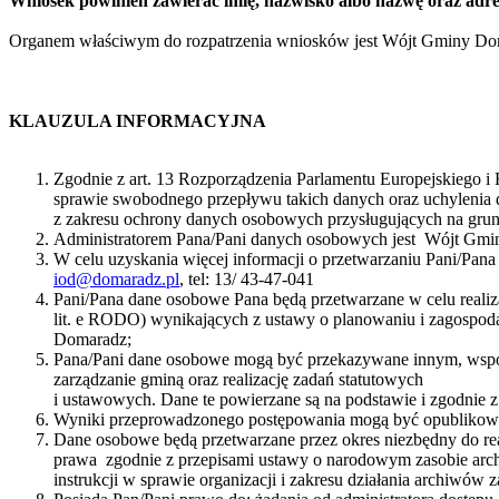
Wniosek powinien zawierać imię, nazwisko albo nazwę oraz adre
Organem właściwym do rozpatrzenia wniosków jest Wójt Gminy D
KLAUZULA INFORMACYJNA
Zgodnie z art. 13 Rozporządzenia Parlamentu Europejskiego 
sprawie swobodnego przepływu takich danych oraz uchylenia
z zakresu ochrony danych osobowych przysługujących na gr
Administratorem Pana/Pani danych osobowych jest Wójt Gminy
W celu uzyskania więcej informacji o przetwarzaniu Pani/Pan
iod@domaradz.pl
, tel: 13/ 43-47-041
Pani/Pana dane osobowe Pana będą przetwarzane w celu realiza
lit. e RODO) wynikających z ustawy o planowaniu i zagospod
Domaradz;
Pana/Pani dane osobowe mogą być przekazywane innym, wspó
zarządzanie gminą oraz realizację zadań statutowych
i ustawowych. Dane te powierzane są na podstawie i zgodnie 
Wyniki przeprowadzonego postępowania mogą być opublikow
Dane osobowe będą przetwarzane przez okres niezbędny do rea
prawa zgodnie z przepisami ustawy o narodowym zasobie archi
instrukcji w sprawie organizacji i zakresu działania archiwów