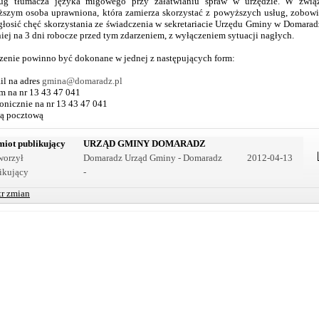
ług tłumacza języka migowego przy załatwianiu spraw w urzędzie. W zwią
szym osoba uprawniona, która zamierza skorzystać z powyższych usług, zobow
zgłosić chęć skorzystania ze świadczenia w sekretariacie Urzędu Gminy w Domarad
iej na 3 dni robocze przed tym zdarzeniem, z wyłączeniem sytuacji nagłych.
zenie powinno być dokonane w jednej z następujących form:
ail na adres
gmina@domaradz.pl
em na nr 13 43 47 041
efonicznie na nr 13 43 47 041
gą pocztową
iot publikujący
URZĄD GMINY DOMARADZ
worzył
Domaradz Urząd Gminy - Domaradz
2012-04-13
ikujący
-
tr zmian