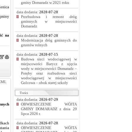
gminy Domaradz w 2021 roku
enica
data dodania:
2020-07-28
 gminy
Przebudowa i remont dróg
gminnych w miejscowości
Domaradz
źć na
data dodania:
2020-07-28
Modernizacja dróg gminnych do
gruntów rolnych
data dodania:
2020-07-15
Budowa sieci wodociągowej w
miejscowości Barycz z ujęcia
wody w miejscowości Domaradz –
Poręby oraz rozbudowa sieci
wodociągowej w miejscowości
XML
Golcowa – obok starej szkoły
Treści
data dodania:
2026-07-29
OBWIESZCZENIE WÓJTA
nnych
GMINY DOMARADZ z dnia 29
lipca 2026 r.
data dodania:
2026-07-28
odkach
OBWIESZCZENIE WÓJTA
stania