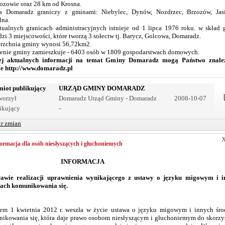
ozowie oraz 28 km od Krosna.
 Domaradz graniczy z gminami: Niebylec, Dynów, Nozdrzec, Brzozów, Jasi
lna.
ualnych granicach administracyjnych istnieje od 1 lipca 1976 roku. w skład
zi 3 miejscowości, które tworzą 3 sołectw tj. Barycz, Golcowa, Domaradz.
rzchnia gminy wynosi 56,72km2.
renie gminy zamieszkuje - 6403 osób w 1809 gospodarstwach domowych.
ej aktualnych informacji na temat Gminy Domaradz mogą Państwo znale
ie
http://www.domaradz.pl
iot publikujący
URZĄD GMINY DOMARADZ
worzył
Domaradz Urząd Gminy - Domaradz
2008-10-07
ikujący
-
tr zmian
ormacja dla osób niesłyszących i głuchoniemych
INFORMACJA
awie realizacji uprawnienia wynikającego z ustawy o języku migowym i i
ach komunikowania się.
em 1 kwietnia 2012 r. weszła w życie ustawa o języku migowym i innych śr
ikowania się, która daje prawo osobom niesłyszącym i głuchoniemym do skorzy