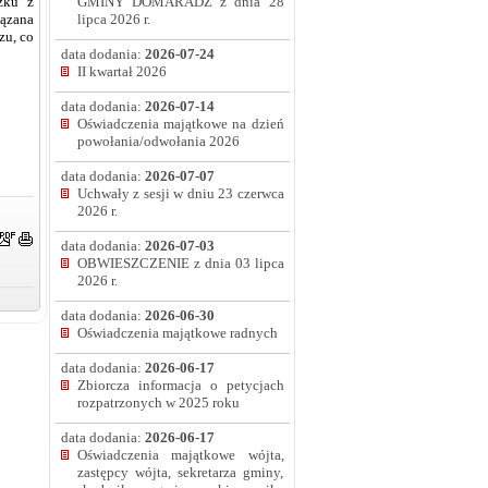
GMINY DOMARADZ z dnia 28
zku z
lipca 2026 r.
iązana
zu, co
data dodania:
2026-07-24
II kwartał 2026
data dodania:
2026-07-14
Oświadczenia majątkowe na dzień
powołania/odwołania 2026
data dodania:
2026-07-07
Uchwały z sesji w dniu 23 czerwca
2026 r.
data dodania:
2026-07-03
OBWIESZCZENIE z dnia 03 lipca
2026 r.
data dodania:
2026-06-30
Oświadczenia majątkowe radnych
data dodania:
2026-06-17
Zbiorcza informacja o petycjach
rozpatrzonych w 2025 roku
data dodania:
2026-06-17
Oświadczenia majątkowe wójta,
zastępcy wójta, sekretarza gminy,