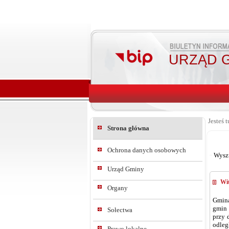
URZĄD G
Jesteś t
Strona główna
Ochrona danych osobowych
Wysz
Urząd Gminy
Wit
Organy
Gmina
gmin 
Sołectwa
przy 
odleg
Prawo lokalne