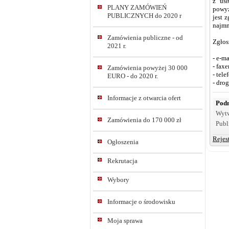
z us
PLANY ZAMÓWIEŃ
powyż
PUBLICZNYCH do 2020 r
jest 
najmn
Zamówienia publiczne - od
Zgłos
2021 r.
- e-m
- fax
Zamówienia powyżej 30 000
- tel
EURO - do 2020 r.
- dro
Informacje z otwarcia ofert
Podm
Wyt
Zamówienia do 170 000 zł
Publ
Rejes
Ogłoszenia
Rekrutacja
Wybory
Informacje o środowisku
Moja sprawa