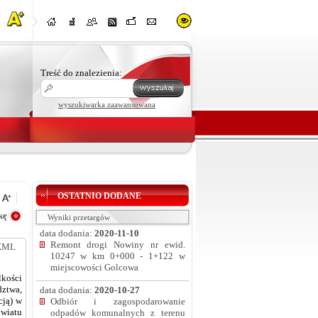
Treść do znalezienia:
wyszukiwarka zaawansowana
OSTATNIO DODANE
kę
Wyniki przetargów
data dodania:
2020-11-10
Remont drogi Nowiny nr ewid.
XML
10247 w km 0+000 - 1+122 w
miejscowości Golcowa
lkości
dztwa,
data dodania:
2020-10-27
cją) w
Odbiór i zagospodarowanie
owiatu
odpadów komunalnych z terenu