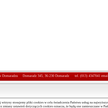
 Domaradzu
Domaradz 345, 36-230 Domaradz
tel. (013) 4347041 emai
 witryny stosujemy pliki cookies w celu świadczenia Państwu usług na najwyższ
bez zmiany ustawień dotyczących cookies oznacza, że będą one zamieszczane w P