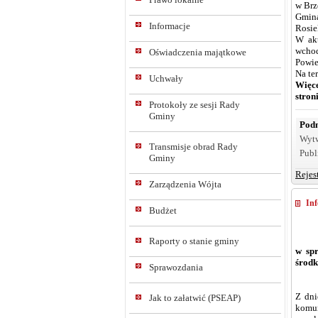
w Brz
Gmina
Informacje
Rosie
W akt
wchod
Oświadczenia majątkowe
Powie
Na te
Uchwały
Więc
stron
Protokoły ze sesji Rady
Gminy
Podm
Wyt
Transmisje obrad Rady
Publ
Gminy
Rejes
Zarządzenia Wójta
Inf
Budżet
Raporty o stanie gminy
w spr
środk
Sprawozdania
Z dni
Jak to załatwić (PSEAP)
komun