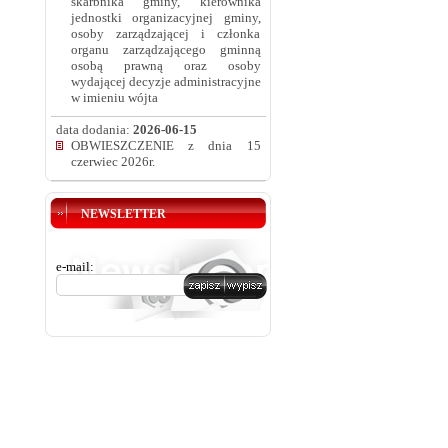
skarbnika gminy, kierownika
jednostki organizacyjnej gminy,
osoby zarządzającej i członka
organu zarządzającego gminną
osobą prawną oraz osoby
wydającej decyzje administracyjne
w imieniu wójta
data dodania:
2026-06-15
OBWIESZCZENIE z dnia 15
czerwiec 2026r.
NEWSLETTER
e-mail: