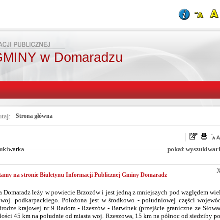
MINY w Domaradzu
utaj:
Strona główna
Od:
Fraza:
Do:
Treści archiwalne
ukiwarka
pokaż wyszukiwar
amy na stronie Biuletynu Informacji Publicznej Gminy Domaradz
 Domaradz leży w powiecie Brzozów i jest jedną z mniejszych pod względem wie
woj. podkarpackiego. Położona jest w środkowo - południowej części wojewó
drodze krajowej nr 9 Radom - Rzeszów - Barwinek (przejście graniczne ze Słowa
łości 45 km na południe od miasta woj. Rzeszowa, 15 km na północ od siedziby p