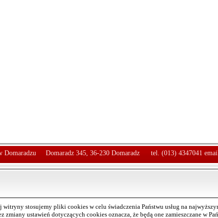
 Domaradzu
Domaradz 345, 36-230 Domaradz
tel. (013) 4347041 emai
 witryny stosujemy pliki cookies w celu świadczenia Państwu usług na najwyższ
bez zmiany ustawień dotyczących cookies oznacza, że będą one zamieszczane w P