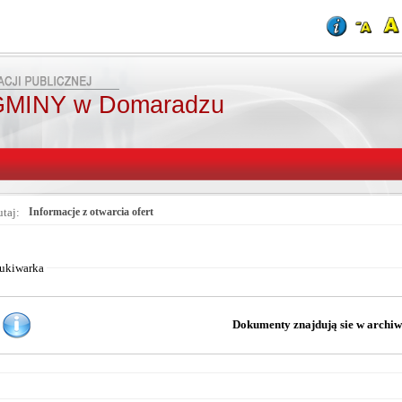
MINY w Domaradzu
utaj:
Informacje z otwarcia ofert
Od:
Fraza:
Do:
Treści archiwaln
ukiwarka
Dokumenty znajdują sie w archi