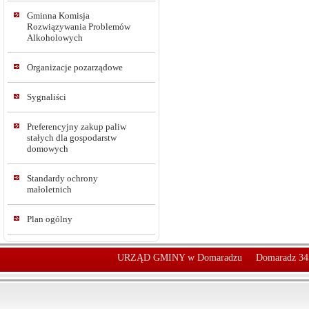
Gminna Komisja
Rozwiązywania Problemów
Alkoholowych
Organizacje pozarządowe
Sygnaliści
Preferencyjny zakup paliw
stałych dla gospodarstw
domowych
Standardy ochrony
małoletnich
Plan ogólny
URZĄD GMINY w Domaradzu
Domaradz 34