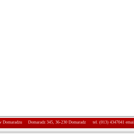
 Domaradzu
Domaradz 345, 36-230 Domaradz
tel. (013) 4347041 emai