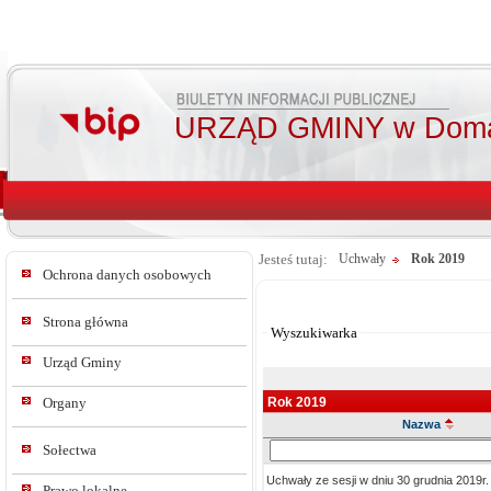
URZĄD GMINY w Doma
Jesteś tutaj:
Uchwały
Rok 2019
Ochrona danych osobowych
Od:
Do:
Strona główna
Wyszukiwarka
Urząd Gminy
Rok 2019
Organy
Nazwa
Szukaj
Sołectwa
w
Uchwały ze sesji w dniu 30 grudnia 2019r.
tresc_tytul
Prawo lokalne