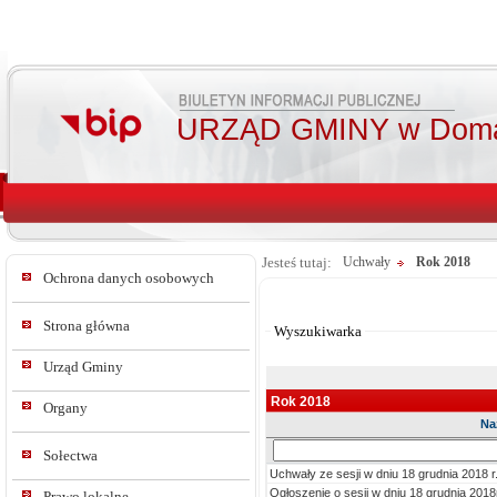
URZĄD GMINY w Doma
Jesteś tutaj:
Uchwały
Rok 2018
Ochrona danych osobowych
Od:
Do:
Strona główna
Wyszukiwarka
Urząd Gminy
Rok 2018
Organy
Na
Sz
Sołectwa
w
Uchwały ze sesji w dniu 18 grudnia 2018 r
tre
Ogłoszenie o sesji w dniu 18 grudnia 2018
Prawo lokalne