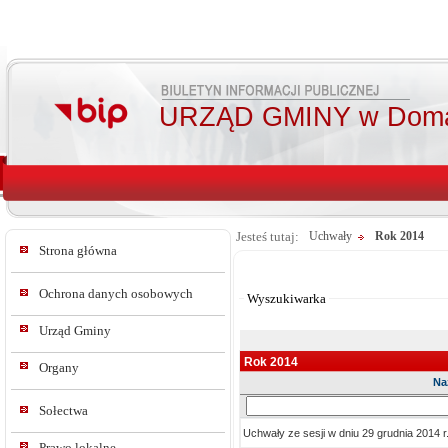
URZĄD GMINY w Doma
Jesteś tutaj:
Uchwały
Rok 2014
Strona główna
Od:
Do:
Ochrona danych osobowych
Wyszukiwarka
Urząd Gminy
Rok 2014
Organy
Na
Sz
Sołectwa
w
Uchwały ze sesji w dniu 29 grudnia 2014 r
tre
Prawo lokalne