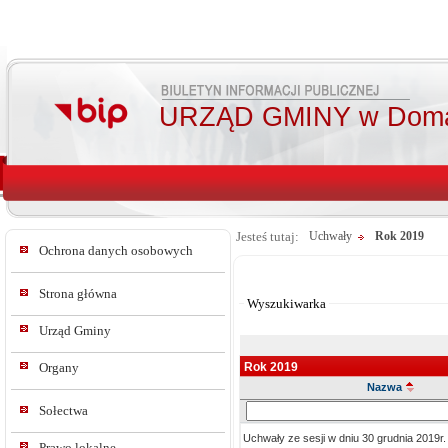
URZĄD GMINY w Doma
Jesteś tutaj:
Uchwały
Rok 2019
Ochrona danych osobowych
Od:
Do:
Strona główna
Wyszukiwarka
Urząd Gminy
Rok 2019
Organy
Nazwa
Szukaj
Sołectwa
w
Uchwały ze sesji w dniu 30 grudnia 2019r.
tresc_tytul
Prawo lokalne