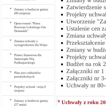
Zmiany w budże
Zatwierdzenie 
Zmiany w budżecie gminy
Projekty uchwał
(06 sierpnia)
Utworzenie "Za
Opracowanie "Planu
Ustalenie cen z
Rozwoju Lokalnego Gm.
Domaradz"
Zmiana uchwały
Zmiana uchwały o
Przekształcen
wynagrodzeniu dla Wójta
Zmiany w budże
Pomoc finansowa dla
Projekty uchwał
Samorządu Woj.
Budżet na rok 
Podkarpackiego
Załączniki nr 1
Plan sieci oddziałów
przedszkolnych
Załączniki nr 
Uchwały nr 80-
Projekty uchwał - sesja 6
sierpnia
Zmiany w budżecie gminy
Uchwały z roku 2
(27 maja)