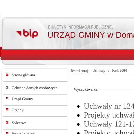
URZĄD GMINY w Doma
Jesteś tutaj:
Uchwały
Rok 2004
Strona główna
Od:
Do:
Ochrona danych osobowych
Wyszukiwarka
Urząd Gminy
Uchwały nr 124-
Organy
Projekty uchwał
Uchwały 121-123
Sołectwa
Projekty uchwał
Prawo lokalne