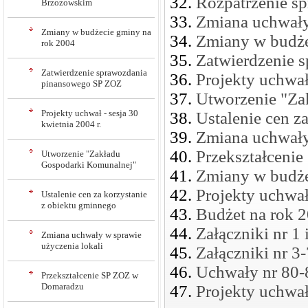
Rozpatrzenie s
Brzozowskim
Zmiana uchwały
Zmiany w budżecie gminy na
Zmiany w budże
rok 2004
Zatwierdzenie 
Zatwierdzenie sprawozdania
Projekty uchwał 
pinansowego SP ZOZ
Utworzenie "Za
Projekty uchwał - sesja 30
Ustalenie cen z
kwietnia 2004 r.
Zmiana uchwały
Przekształceni
Utworzenie "Zakładu
Gospodarki Komunalnej"
Zmiany w budże
Projekty uchwał
Ustalenie cen za korzystanie
z obiektu gminnego
Budżet na rok 
Załączniki nr 1
Zmiana uchwały w sprawie
użyczenia lokali
Załączniki nr 3
Uchwały nr 80-
Przekształcenie SP ZOZ w
Domaradzu
Projekty uchwa