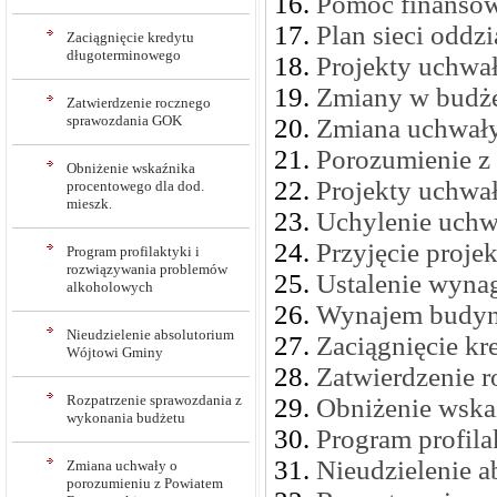
Pomoc finansow
Plan sieci oddz
Zaciągnięcie kredytu
długoterminowego
Projekty uchwał 
Zmiany w budże
Zatwierdzenie rocznego
sprawozdania GOK
Zmiana uchwały
Porozumienie z
Obniżenie wskaźnika
Projekty uchwał
procentowego dla dod.
mieszk.
Uchylenie uchw
Przyjęcie proje
Program profilaktyki i
rozwiązywania problemów
Ustalenie wyna
alkoholowych
Wynajem budyn
Nieudzielenie absolutorium
Zaciągnięcie k
Wójtowi Gminy
Zatwierdzenie 
Rozpatrzenie sprawozdania z
Obniżenie wska
wykonania budżetu
Program profil
Nieudzielenie 
Zmiana uchwały o
porozumieniu z Powiatem