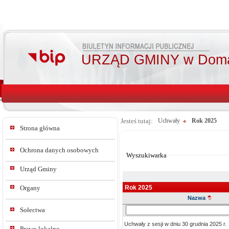
URZĄD GMINY w Doma
Jesteś tutaj:
Uchwały
Rok 2025
Strona główna
Od:
Do:
Ochrona danych osobowych
Wyszukiwarka
Urząd Gminy
Rok 2025
Organy
Nazwa
Szukaj
Sołectwa
w
Uchwały z sesji w dniu 30 grudnia 2025 r.
tresc_tytul
Prawo lokalne