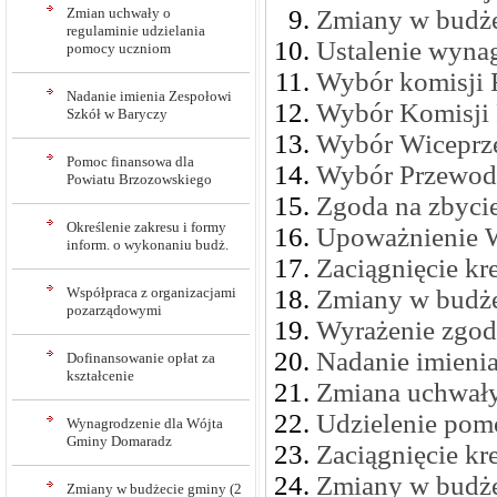
Zmian uchwały o
Zmiany w budż
regulaminie udzielania
Ustalenie wyna
pomocy uczniom
Wybór komisji
Nadanie imienia Zespołowi
Wybór Komisji 
Szkół w Baryczy
Wybór Wiceprz
Pomoc finansowa dla
Wybór Przewod
Powiatu Brzozowskiego
Zgoda na zbycie
Określenie zakresu i formy
Upoważnienie W
inform. o wykonaniu budż.
Zaciągnięcie k
Współpraca z organizacjami
Zmiany w budż
pozarządowymi
Wyrażenie zgody
Nadanie imieni
Dofinansowanie opłat za
kształcenie
Zmiana uchwały
Udzielenie pom
Wynagrodzenie dla Wójta
Gminy Domaradz
Zaciągnięcie k
Zmiany w budż
Zmiany w budżecie gminy (2