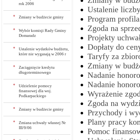
Zmiany w budże
rok 2006
Ustalenie liczb
Program profil
Zmiany w budżecie gminy
Zgoda na sprze
Wybór komisji Rady Gminy
Domaradz
Projekty uchwał
Dopłaty do cen
Ustalenie wydatków budżetu,
które nie wygasają w 2006 r
Taryfy za zbio
Zmiany w budże
Zaciągnięcie kredytu
długoterminowego
Nadanie honor
Nadanie honoro
Udzielenie pomocy
finansowej dla woj.
Wyrażenie zgod
Podkarpackiego
Zgoda na wydzi
Zmiany w budżecie gminy
Przychody i w
Plany pracy ko
Zmiana uchwały własnej Nr
III/9/06
Pomoc finanso