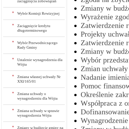
zaciągnięcia zobowiązań
Zmiany w budż
Wybór Komisji Rewizyjnej
Wyrażenie zgod
Zatwierdzenie 
Zaciągnięcie kredytu
długoterminowego
Projekty uchwał
Zatwierdzenie 
Wybór Przewodniczącego
Rady Gminy
Zmiany w budż
Wybór przedsta
Ustalenie wynagrodzenia dla
Wójta
Zmian uchwały 
Nadanie imieni
Zmiana własnej uchwały Nr
XXI/165/01
Pomoc finansow
Określenie zakr
Zmiana uchwały o
wynagrodzeniu dla Wójta
Współpraca z o
Dofinansowanie 
Zmiana uchwały w sprawie
wynagrodzenia Wójta
Wynagrodzenie
Zmiany w budżecie gminy na