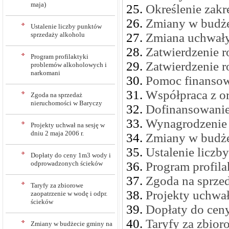
maja)
Określenie zakr
Zmiany w budże
Ustalenie liczby punktów
sprzedaży alkoholu
Zmiana uchwały
Zatwierdzenie 
Program profilaktyki
Zatwierdzenie 
problemów alkoholowych i
narkomani
Pomoc finansow
Współpraca z o
Zgoda na sprzedaż
nieruchomości w Baryczy
Dofinansowanie 
Wynagrodzenie
Projekty uchwał na sesję w
dniu 2 maja 2006 r.
Zmiany w budże
Ustalenie liczb
Dopłaty do ceny 1m3 wody i
odprowadzonych ścieków
Program profil
Zgoda na sprze
Taryfy za zbiorowe
Projekty uchwał
zaopatrzenie w wodę i odpr.
ścieków
Dopłaty do cen
Taryfy za zbior
Zmiany w budżecie gminy na