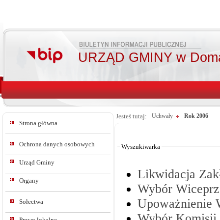
URZĄD GMINY w Doma
Jesteś tutaj:
Uchwały
Rok 2006
Strona główna
Od:
Do:
Ochrona danych osobowych
Wyszukiwarka
Urząd Gminy
Likwidacja Zak
Organy
Wybór Wiceprz
Upoważnienie W
Sołectwa
Wybór Komisji 
Prawo lokalne