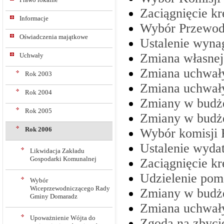
Zaciągnięcie k
Informacje
Wybór Przewod
Oświadczenia majątkowe
Ustalenie wyna
Zmiana własnej
Uchwały
Zmiana uchwały
Rok 2003
Zmiana uchwał
Rok 2004
Zmiany w budże
Rok 2005
Zmiany w budż
Rok 2006
Wybór komisji
Ustalenie wyda
Likwidacja Zakładu
Gospodarki Komunalnej
Zaciągnięcie k
Udzielenie pom
Wybór
Wiceprzewodniczącego Rady
Zmiany w budż
Gminy Domaradz
Zmiana uchwały
Upoważnienie Wójta do
Zgoda na zbyci