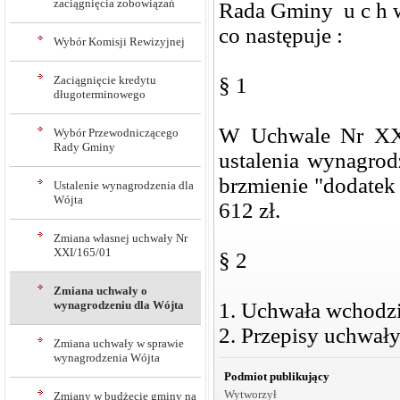
zaciągnięcia zobowiązań
Rada Gminy u c h w
co następuje :
Wybór Komisji Rewizyjnej
Zaciągnięcie kredytu
§ 1
długoterminowego
W Uchwale Nr XXX
Wybór Przewodniczącego
Rady Gminy
ustalenia wynagro
brzmienie "dodatek
Ustalenie wynagrodzenia dla
Wójta
612 zł.
Zmiana własnej uchwały Nr
XXI/165/01
§ 2
Zmiana uchwały o
wynagrodzeniu dla Wójta
1. Uchwała wchodzi
2. Przepisy uchwały
Zmiana uchwały w sprawie
wynagrodzenia Wójta
Podmiot publikujący
Wytworzył
Zmiany w budżecie gminy na