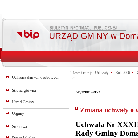
URZĄD GMINY w Doma
Jesteś tutaj:
Uchwały
Rok 2006
Ochrona danych osobowych
Od:
Do:
Strona główna
Wyszukiwarka
Urząd Gminy
Zmiana uchwały o 
Organy
Uchwała Nr XXXII
Sołectwa
Rady Gminy Dom
Prawo lokalne