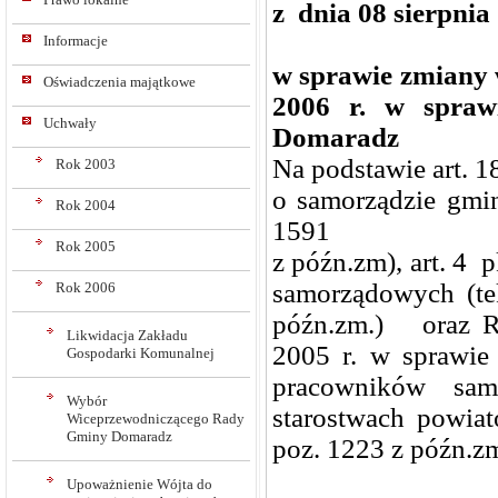
z dnia 08 sierpnia 
Informacje
w sprawie zmiany 
Oświadczenia majątkowe
2006 r. w spraw
Uchwały
Domaradz
Na podstawie art. 18
Rok 2003
o samorządzie gmin
Rok 2004
1591
Rok 2005
z późn.zm), art. 4 
samorządowych (tek
Rok 2006
późn.zm.) oraz Ro
Likwidacja Zakładu
2005 r. w sprawie
Gospodarki Komunalnej
pracowników sam
Wybór
starostwach powia
Wiceprzewodniczącego Rady
Gminy Domaradz
poz. 1223 z późn.zm
Upoważnienie Wójta do