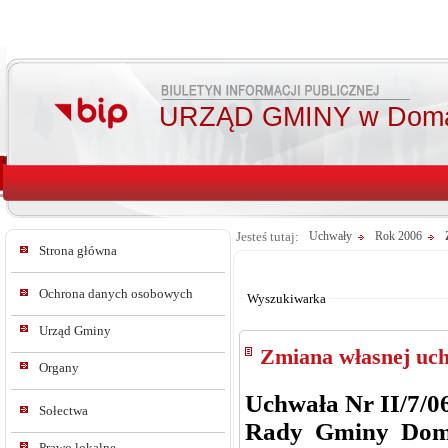
URZĄD GMINY w Doma
Jesteś tutaj:
Uchwały
Rok 2006
Strona główna
Od:
Do:
Ochrona danych osobowych
Wyszukiwarka
Urząd Gminy
Zmiana własnej uc
Organy
Uchwała Nr II/7/0
Sołectwa
Rady Gminy Dom
Prawo lokalne