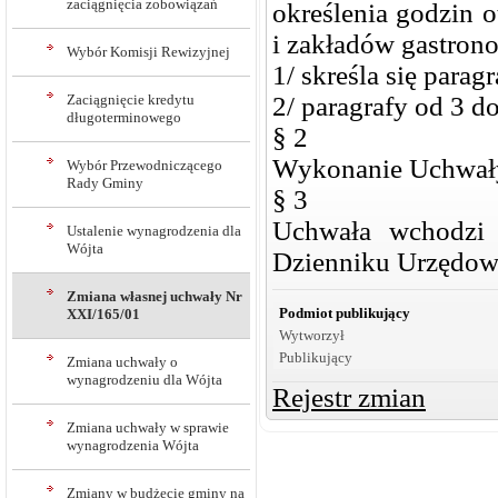
zaciągnięcia zobowiązań
określenia godzin 
i zakładów gastron
Wybór Komisji Rewizyjnej
1/ skreśla się paragr
Zaciągnięcie kredytu
2/ paragrafy od 3 d
długoterminowego
§ 2
Wykonanie Uchwały
Wybór Przewodniczącego
Rady Gminy
§ 3
Uchwała wchodzi
Ustalenie wynagrodzenia dla
Wójta
Dzienniku Urzędo
Zmiana własnej uchwały Nr
Podmiot publikujący
XXI/165/01
Wytworzył
Publikujący
Zmiana uchwały o
wynagrodzeniu dla Wójta
Rejestr zmian
Zmiana uchwały w sprawie
wynagrodzenia Wójta
Zmiany w budżecie gminy na