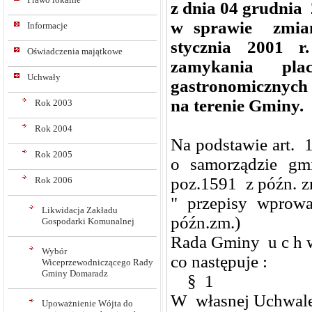
z dnia 04 grudnia 
w sprawie zmian
Informacje
stycznia 2001 r
Oświadczenia majątkowe
zamykania pla
Uchwały
gastronomicznych
na terenie Gminy.
Rok 2003
Rok 2004
Na podstawie art. 1
Rok 2005
o samorządzie gm
poz.1591 z późn. zm
Rok 2006
" przepisy wprow
Likwidacja Zakładu
późn.zm.)
Gospodarki Komunalnej
Rada Gminy u c h w
Wybór
co następuje :
Wiceprzewodniczącego Rady
Gminy Domaradz
§ 1
W własnej Uchwale 
Upoważnienie Wójta do