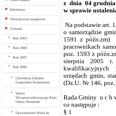
z dnia 04 grudnia 
w sprawie ustalen
Informacje
Oświadczenia majątkowe
Na podstawie art. 18
Uchwały
o samorządzie gmin
1591 z późn.zm) 
Rok 2003
pracownikach samor
Rok 2004
poz. 1593 z późn.z
Rok 2005
sierpnia 2005 r
kwalifikacyjnyc
Rok 2006
urzędach gmin, st
Likwidacja Zakładu
(Dz.U. Nr 146, poz.
Gospodarki Komunalnej
Wybór
Rada Gminy u c h w
Wiceprzewodniczącego Rady
Gminy Domaradz
co następuje :
§ 1
Upoważnienie Wójta do