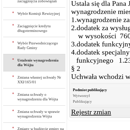
zaciągnięcia zobowiązań
Ustala się dla Pan
wynagrodzenie mies
Wybór Komisji Rewizyjnej
1.wynagrodzenie z
Zaciągnięcie kredytu
2.dodatek za wysłu
długoterminowego
w wysokości 760 
3.dodatek funkcyjny
Wybór Przewodniczącego
Rady Gminy
4.dodatek specjaln
funkcyjnego 1.23
Ustalenie wynagrodzenia
dla Wójta
§ 2
Uchwała wchodzi w 
Zmiana własnej uchwały Nr
XXI/165/01
Podmiot publikujący
Zmiana uchwały o
Wytworzył
wynagrodzeniu dla Wójta
Publikujący
Rejestr zmian
Zmiana uchwały w sprawie
wynagrodzenia Wójta
Zmiany w budżecie gminy na