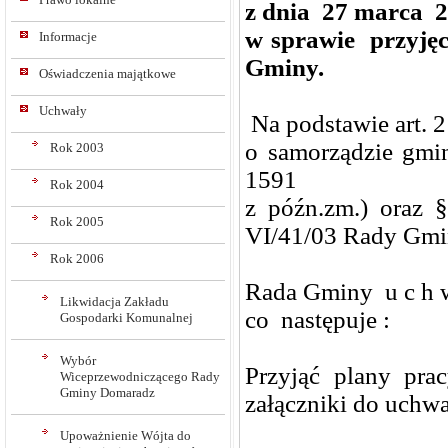
z dnia 27 marca 2
w sprawie przyjęc
Informacje
Gminy.
Oświadczenia majątkowe
Uchwały
Na podstawie art. 2
o samorządzie gmin
Rok 2003
1591
Rok 2004
z późn.zm.) oraz 
Rok 2005
VI/41/03 Rady Gmin
Rok 2006
Rada Gminy u c h w
Likwidacja Zakładu
co następuje :
Gospodarki Komunalnej
Wybór
Przyjąć plany prac
Wiceprzewodniczącego Rady
Gminy Domaradz
załączniki do uchwa
Upoważnienie Wójta do