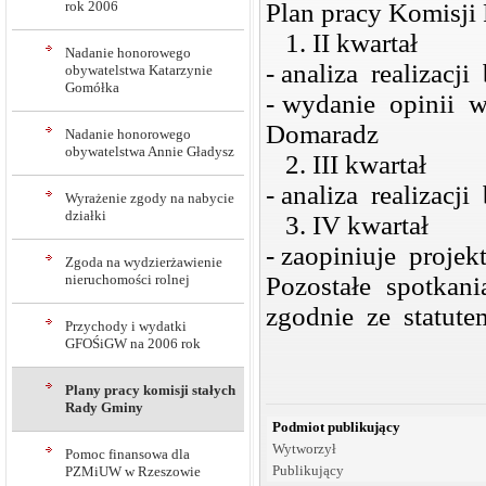
rok 2006
Plan pracy Komisji
1. II kwartał
Nadanie honorowego
- analiza realizacj
obywatelstwa Katarzynie
Gomółka
- wydanie opinii 
Domaradz
Nadanie honorowego
obywatelstwa Annie Gładysz
2. III kwartał
- analiza realizacj
Wyrażenie zgody na nabycie
działki
3. IV kwartał
- zaopiniuje proje
Zgoda na wydzierżawienie
nieruchomości rolnej
Pozostałe spotkan
zgodnie ze statut
Przychody i wydatki
GFOŚiGW na 2006 rok
Plany pracy komisji stałych
Rady Gminy
Podmiot publikujący
Wytworzył
Pomoc finansowa dla
Publikujący
PZMiUW w Rzeszowie