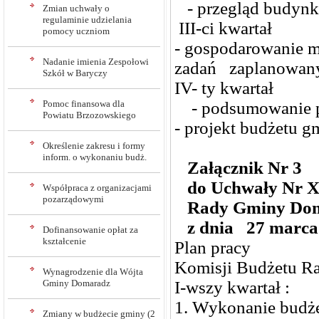
- przegląd budynk
Zmian uchwały o
regulaminie udzielania
III-ci kwartał
pomocy uczniom
- gospodarowanie 
Nadanie imienia Zespołowi
zadań zaplanowany
Szkół w Baryczy
IV- ty kwartał
Pomoc finansowa dla
- podsumowanie pr
Powiatu Brzozowskiego
- projekt budżetu g
Określenie zakresu i formy
inform. o wykonaniu budż.
Załącznik Nr 3
do Uchwały Nr X
Współpraca z organizacjami
pozarządowymi
Rady Gminy Do
z dnia 27 marca 
Dofinansowanie opłat za
kształcenie
Plan pracy
Komisji Budżetu R
Wynagrodzenie dla Wójta
Gminy Domaradz
I-wszy kwartał :
1. Wykonanie budże
Zmiany w budżecie gminy (2