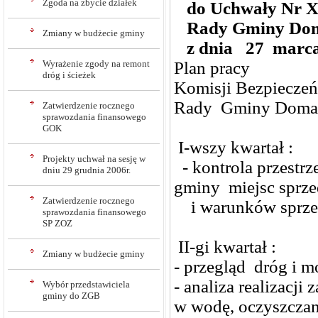
Zgoda na zbycie działek
do Uchwały Nr X
Rady Gminy Do
Zmiany w budżecie gminy
z dnia 27 marca
Wyrażenie zgody na remont
Plan pracy
dróg i ścieżek
Komisji Bezpiecze
Rady Gminy Domara
Zatwierdzenie rocznego
sprawozdania finansowego
GOK
I-wszy kwartał :
Projekty uchwał na sesję w
- kontrola przestrz
dniu 29 grudnia 2006r.
gminy miejsc sprz
Zatwierdzenie rocznego
i warunków sprzed
sprawozdania finansowego
SP ZOZ
II-gi kwartał :
Zmiany w budżecie gminy
- przegląd dróg i
- analiza realizacji
Wybór przedstawiciela
gminy do ZGB
w wodę, oczyszczani