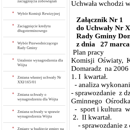
zaciągnięcia zobowiązań
Uchwała wchodzi w 
Wybór Komisji Rewizyjnej
Załącznik Nr 1
Zaciągnięcie kredytu
do Uchwały Nr X
długoterminowego
Rady Gminy Do
z dnia 27 marca 
Wybór Przewodniczącego
Rady Gminy
Plan pracy
Komisji Oświaty, 
Ustalenie wynagrodzenia dla
Wójta
Domaradz na 2006 
1. I kwartał.
Zmiana własnej uchwały Nr
XXI/165/01
- analiza wykonani
- sprawozdanie z dz
Zmiana uchwały o
wynagrodzeniu dla Wójta
Gminnego Ośrodka 
- sport i kultura 
Zmiana uchwały w sprawie
2. II kwartał.
wynagrodzenia Wójta
- sprawozdanie z d
Zmiany w budżecie gminy na