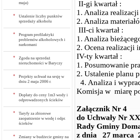
II-gi kwartał :
maja)
1. Analiza realizacj
Ustalenie liczby punktów
2. Analiza materiał
sprzedaży alkoholu
III-ci kwartał :
Program profilaktyki
1. Analiza bieżące
problemów alkoholowych i
narkomani
2. Ocena realizacji 
IV-ty kwartał :
Zgoda na sprzedaż
nieruchomości w Baryczy
1. Posumowanie prac
2. Ustalenie planu 
Projekty uchwał na sesję w
4. Analiza i wypra
dniu 2 maja 2006 r.
Komisja w miarę p
Dopłaty do ceny 1m3 wody i
odprowadzonych ścieków
Załącznik Nr 4
Taryfy za zbiorowe
do Uchwały Nr XX
zaopatrzenie w wodę i odpr.
ścieków
Rady Gminy Dom
z dnia 27 marca 2
Zmiany w budżecie gminy na