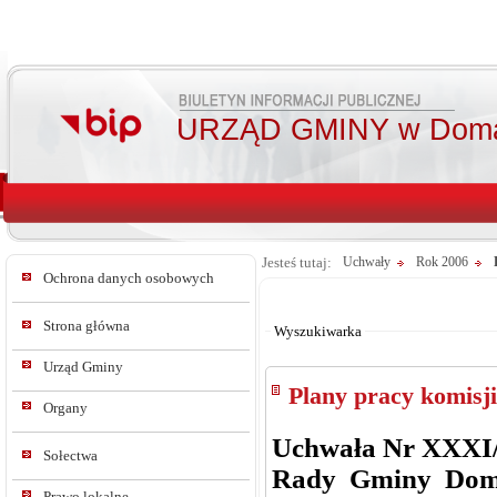
URZĄD GMINY w Doma
Jesteś tutaj:
Uchwały
Rok 2006
Ochrona danych osobowych
Od:
Do:
Strona główna
Wyszukiwarka
Urząd Gminy
Plany pracy komisj
Organy
Uchwała Nr XXXI/
Sołectwa
Rady Gminy Dom
Prawo lokalne