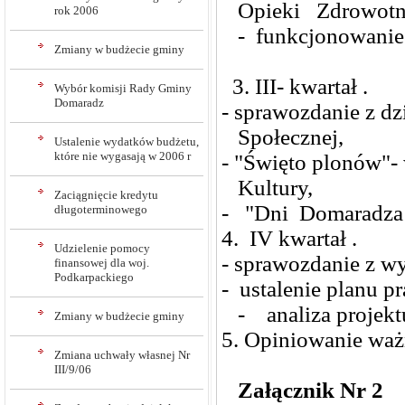
Opieki Zdrowotn
rok 2006
- funkcjonowanie 
Zmiany w budżecie gminy
3. III- kwartał .
Wybór komisji Rady Gminy
Domaradz
- sprawozdanie z d
Społecznej,
Ustalenie wydatków budżetu,
które nie wygasają w 2006 r
- "Święto plonów"-
Kultury,
Zaciągnięcie kredytu
- "Dni Domaradza "
długoterminowego
4. IV kwartał .
Udzielenie pomocy
- sprawozdanie z w
finansowej dla woj.
Podkarpackiego
- ustalenie planu pr
- analiza projektu
Zmiany w budżecie gminy
5. Opiniowanie waż
Zmiana uchwały własnej Nr
III/9/06
Załącznik Nr 2