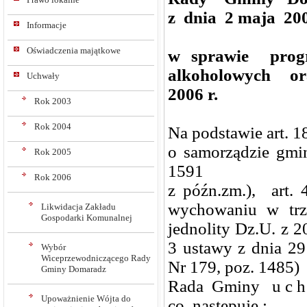
z dnia 2 maja 200
Informacje
Oświadczenia majątkowe
w sprawie progr
alkoholowych or
Uchwały
2006 r.
Rok 2003
Rok 2004
Na podstawie art. 18
o samorządzie gmin
Rok 2005
1591
Rok 2006
z późn.zm.), art. 
wychowaniu w trze
Likwidacja Zakładu
Gospodarki Komunalnej
jednolity Dz.U. z 2
3 ustawy z dnia 29
Wybór
Wiceprzewodniczącego Rady
Nr 179, poz. 1485)
Gminy Domaradz
Rada Gminy u c h 
Upoważnienie Wójta do
co następuje :