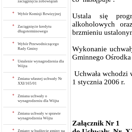
zaciągnięcia zobowiązań
Wybór Komisji Rewizyjnej
Ustala się prog
alkoholowych oraz 
Zaciągnięcie kredytu
brzmieniu ustalony
długoterminowego
Wybór Przewodniczącego
Wykonanie uchwał
Rady Gminy
Gminnego Ośrodka 
Ustalenie wynagrodzenia dla
Wójta
Uchwała wchodzi w
Zmiana własnej uchwały Nr
1 stycznia 2006 r.
XXI/165/01
Zmiana uchwały o
wynagrodzeniu dla Wójta
Zmiana uchwały w sprawie
wynagrodzenia Wójta
Załącznik Nr 1
do Uchwały Nr X
Zmiany w budżecie gminy na