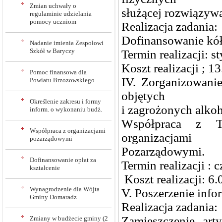
Zmian uchwały o
służącej rozwiązy
regulaminie udzielania
pomocy uczniom
Realizacja zadania:
Dofinansowanie kół
Nadanie imienia Zespołowi
Szkół w Baryczy
Termin realizacji: s
Koszt realizacji ; 13
Pomoc finansowa dla
IV. Zorganizowanie
Powiatu Brzozowskiego
objętych
Określenie zakresu i formy
i zagrożonych alko
inform. o wykonaniu budż.
Współpraca z To
Współpraca z organizacjami
organizacjami
pozarządowymi
Pozarządowymi.
Dofinansowanie opłat za
Termin realizacji : c
kształcenie
Koszt realizacji: 6.
Wynagrodzenie dla Wójta
V. Poszerzenie inf
Gminy Domaradz
Realizacja zadania:
Zamieszczenie ar
Zmiany w budżecie gminy (2