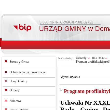
URZĄD GMINY w Doma
Jesteś tutaj:
Uchwały
Rok 2006
Strona główna
Program profilaktyki pro
Od:
Do:
Ochrona danych osobowych
Wyszukiwarka
Urząd Gminy
Program profilakty
Organy
Sołectwa
Uchwała Nr XXXII
Rady Gminy Do
Prawo lokalne