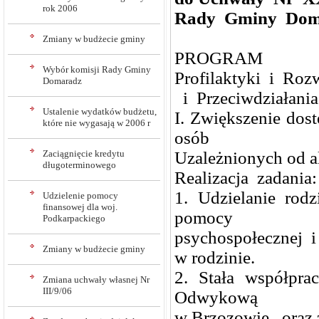
rok 2006
Rady Gminy Doma
Zmiany w budżecie gminy
PROGRAM
Wybór komisji Rady Gminy
Profilaktyki i Ro
Domaradz
i Przeciwdziałani
Ustalenie wydatków budżetu,
I. Zwiększenie dost
które nie wygasają w 2006 r
osób
Zaciągnięcie kredytu
Uzależnionych od a
długoterminowego
Realizacja zadania:
1. Udzielanie rod
Udzielenie pomocy
finansowej dla woj.
pomocy
Podkarpackiego
psychospołecznej i
Zmiany w budżecie gminy
w rodzinie.
2. Stała współpr
Zmiana uchwały własnej Nr
III/9/06
Odwykową
w Brzozowie , oraz