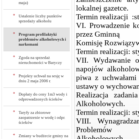
maja)
lokalnej gazetce.
Termin realizacji :s
Ustalenie liczby punktów
sprzedaży alkoholu
VI. Prowadzenie k
przez Gminną
Program profilaktyki
problemów alkoholowych i
Komisję Rozwiązyw
narkomani
Termin realizacji: s
Zgoda na sprzedaż
VII. Wydawanie op
nieruchomości w Baryczy
napojów alkoholo
piwa z uchwałami
Projekty uchwał na sesję w
dniu 2 maja 2006 r.
ustawy o wychowani
Realizacja zadan
Dopłaty do ceny 1m3 wody i
odprowadzonych ścieków
Alkoholowych.
Termin realizacji: s
Taryfy za zbiorowe
zaopatrzenie w wodę i odpr.
VIII. Wynagradz
ścieków
Problemów
Zmiany w budżecie gminy na
Alkoholowych.