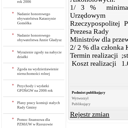
rok 2006
1/ 3 % minimaln
Urzędowym
Nadanie honorowego
obywatelstwa Katarzynie
Rzeczypospolitej 
Gomółka
Prezesa Rady
Nadanie honorowego
Ministrów dla prz
obywatelstwa Annie Gładysz
2/ 2 % dla członka 
Wyrażenie zgody na nabycie
Termin realizacji ;
działki
Koszt realizacji 1.
Zgoda na wydzierżawienie
nieruchomości rolnej
Przychody i wydatki
GFOŚiGW na 2006 rok
Podmiot publikujący
Wytworzył
Plany pracy komisji stałych
Publikujący
Rady Gminy
Rejestr zmian
Pomoc finansowa dla
PZMiUW w Rzeszowie