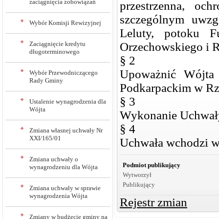
zaciągnięcia zobowiązań
przestrzenna, oc
szczególnym uwzg
Wybór Komisji Rewizyjnej
Leluty, potoku F
Zaciągnięcie kredytu
Orzechowskiego i R
długoterminowego
§ 2
Upoważnić Wójt
Wybór Przewodniczącego
Rady Gminy
Podkarpackim w Rz
§ 3
Ustalenie wynagrodzenia dla
Wójta
Wykonanie Uchwały
§ 4
Zmiana własnej uchwały Nr
XXI/165/01
Uchwała wchodzi w 
Zmiana uchwały o
Podmiot publikujący
wynagrodzeniu dla Wójta
Wytworzył
Publikujący
Zmiana uchwały w sprawie
wynagrodzenia Wójta
Rejestr zmian
Zmiany w budżecie gminy na