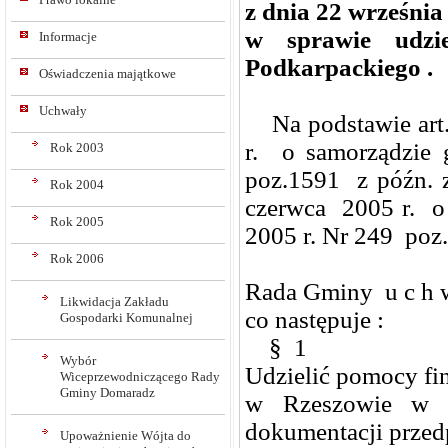
z dnia 22 września
w sprawie udzi
Informacje
Podkarpackiego .
Oświadczenia majątkowe
Uchwały
Na podstawie art.10
r. o samorządzie 
Rok 2003
poz.1591 z późn. 
Rok 2004
czerwca 2005 r. o 
Rok 2005
2005 r. Nr 249 poz.
Rok 2006
Rada Gminy u c h w
Likwidacja Zakładu
co następuje :
Gospodarki Komunalnej
§ 1
Wybór
Udzielić pomocy f
Wiceprzewodniczącego Rady
Gminy Domaradz
w Rzeszowie w 
dokumentacji przed
Upoważnienie Wójta do