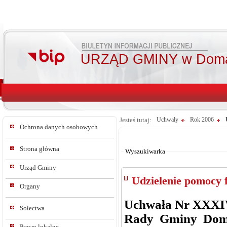
URZĄD GMINY w Doma
Jesteś tutaj:
Uchwały
Rok 2006
Ochrona danych osobowych
Od:
Do:
Strona główna
Wyszukiwarka
Urząd Gminy
Udzielenie pomocy 
Organy
Uchwała Nr XXXI
Sołectwa
Rady Gminy Dom
Prawo lokalne