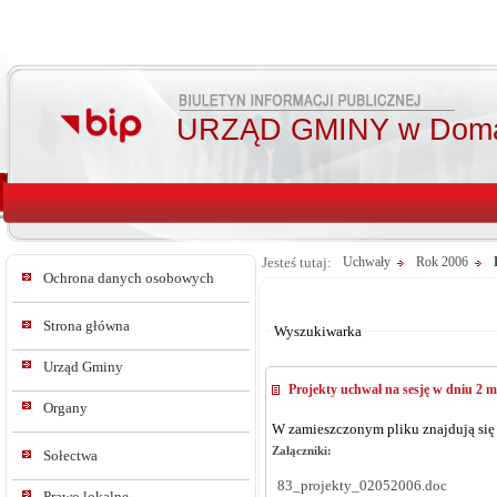
URZĄD GMINY w Doma
Jesteś tutaj:
Uchwały
Rok 2006
Ochrona danych osobowych
Od:
Do:
Strona główna
Wyszukiwarka
Urząd Gminy
Projekty uchwał na sesję w dniu 2 m
Organy
W zamieszczonym pliku znajdują się 
Załączniki:
Sołectwa
83_projekty_02052006.doc
Prawo lokalne