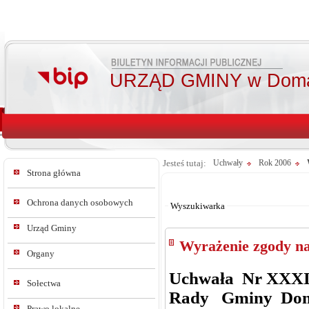
URZĄD GMINY w Doma
Jesteś tutaj:
Uchwały
Rok 2006
Strona główna
Od:
Do:
Ochrona danych osobowych
Wyszukiwarka
Urząd Gminy
Wyrażenie zgody na
Organy
Uchwała Nr XXXI
Sołectwa
Rady Gminy Do
Prawo lokalne