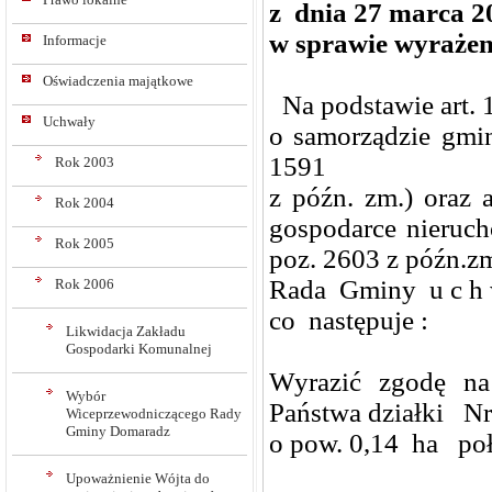
z dnia 27 marca 2
w sprawie wyrażen
Informacje
Oświadczenia majątkowe
Na podstawie art. 18
Uchwały
o samorządzie gmin
1591
Rok 2003
z późn. zm.) oraz 
Rok 2004
gospodarce nieruch
Rok 2005
poz. 2603 z późn.zm
Rada Gminy u c h w
Rok 2006
co następuje :
Likwidacja Zakładu
Gospodarki Komunalnej
Wyrazić zgodę na
Wybór
Państwa działki N
Wiceprzewodniczącego Rady
Gminy Domaradz
o pow. 0,14 ha po
Upoważnienie Wójta do