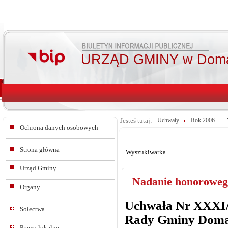
URZĄD GMINY w Doma
Jesteś tutaj:
Uchwały
Rok 2006
Ochrona danych osobowych
Od:
Do:
Strona główna
Wyszukiwarka
Urząd Gminy
Nadanie honoroweg
Organy
Uchwała Nr XXXI/
Sołectwa
Rady Gminy Dom
Prawo lokalne