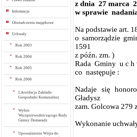
z dnia 27 marca 2
w sprawie nadani
Informacje
Oświadczenia majątkowe
Na podstawie art. 18
Uchwały
o samorządzie gmin
1591
Rok 2003
z późn. zm. )
Rok 2004
Rada Gminy u c h w
Rok 2005
co następuje :
Rok 2006
Nadaje się hono
Likwidacja Zakładu
Gładysz
Gospodarki Komunalnej
zam. Golcowa 279 z
Wybór
Wiceprzewodniczącego Rady
Gminy Domaradz
Wykonanie uchwały
Upoważnienie Wójta do