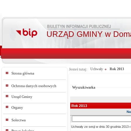
URZĄD GMINY w Doma
Jesteś tutaj:
Uchwały
Rok 2013
Strona główna
Od:
Do:
Ochrona danych osobowych
Wyszukiwarka
Urząd Gminy
Rok 2013
Organy
Na
Sz
Sołectwa
w
Uchwały ze sesji w dniu 30 grudnia 2013 r
tre
Prawo lokalne