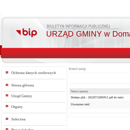
URZĄD GMINY w Doma
Jesteś tutaj:
Ochrona danych osobowych
Strona główna
Nazwa operacji
Urząd Gminy
Dodano plik - 20220712095911.pdf do treści
Utworzono treść
Organy
Sołectwa
Prawo lokalne