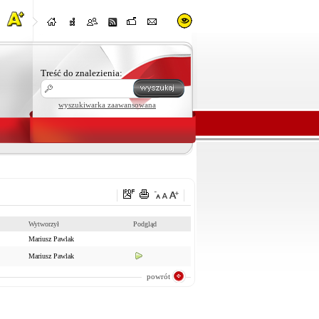
Treść do znalezienia:
wyszukiwarka zaawansowana
Wytworzył
Podgląd
Mariusz Pawlak
Mariusz Pawlak
powrót