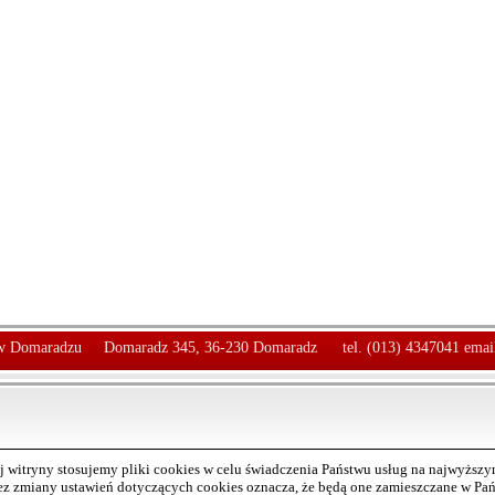
 Domaradzu
Domaradz 345, 36-230 Domaradz
tel. (013) 4347041 emai
 witryny stosujemy pliki cookies w celu świadczenia Państwu usług na najwyższ
bez zmiany ustawień dotyczących cookies oznacza, że będą one zamieszczane w P