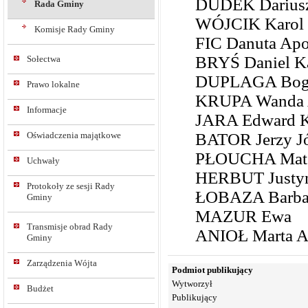
DUDEK Dariusz
Rada Gminy
WÓJCIK Karol 
Komisje Rady Gminy
FIC Danuta Apo
BRYŚ Daniel K
Sołectwa
DUPLAGA Bogu
Prawo lokalne
KRUPA Wanda 
Informacje
JARA Edward K
Oświadczenia majątkowe
BATOR Jerzy J
PŁOUCHA Mat
Uchwały
HERBUT Justy
Protokoły ze sesji Rady
ŁOBAZA Barbar
Gminy
MAZUR Ewa
Transmisje obrad Rady
ANIOŁ Marta A
Gminy
Zarządzenia Wójta
Podmiot publikujący
Wytworzył
Budżet
Publikujący