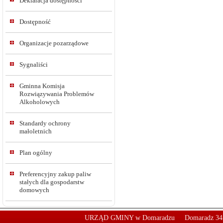
Deklaracja dostępności
Dostępność
Organizacje pozarządowe
Sygnaliści
Gminna Komisja
Rozwiązywania Problemów
Alkoholowych
Standardy ochrony
małoletnich
Plan ogólny
Preferencyjny zakup paliw
stałych dla gospodarstw
domowych
URZĄD GMINY w Domaradzu
Domaradz 34