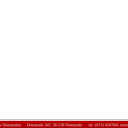
 Domaradzu
Domaradz 345, 36-230 Domaradz
tel. (013) 4347041 emai