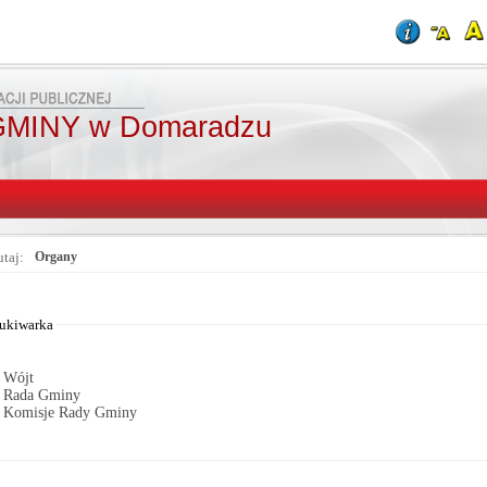
MINY w Domaradzu
utaj:
Organy
Od:
Fraza:
Do:
Treści archiwaln
ukiwarka
Wójt
Rada Gminy
Komisje Rady Gminy