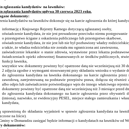
n zgłaszania kandydatów na ławników:
n zgłaszania kandydatów upływa 30 czerwca 2023 roku.
gane dokumenty:
zenia kandydatów na ławników dokonuje się na karcie zgłoszenia do której kandy
informację z Krajowego Rejestry Karnego dotyczącą zgłaszanej osoby,
oświadczenie kandydata, że nie jest prowadzone przeciwko niemu postępowanie
o przestępstwo ścigane z oskarżenia publicznego lub przestępstwo skarbowe,
oświadczenie kandydata, że nie jest lub nie był pozbawiony władzy rodzicielskie
a także, że władza rodzicielska nie została mu ograniczona ani zawieszona,
zaświadczenie lekarskie o stanie zdrowia, wystawione przez lekarza podstawo
świadczeniach opieki zdrowotnej finansowanych ze środków publicznych, stw
funkcji ławnika,
wszystkie ww. dokumenty powinny być opatrzone datą nie wcześniejszą niż 30 dn
2 zdjęcia zgodne z wymogami stosowanymi przy składaniu wniosku o wydanie d
do zgłoszenia kandydata na ławnika dokonanego na karcie zgłoszenia przez s
zawodową, zarejestrowaną na podstawie przepisów prawa, dołącza się również
albo odpis lub zaświadczenie potwierdzające wpis do innego właściwego rejestru l
dokumenty powinny być opatrzone datą nie wcześniejszą niż 3 miesiące przed dn
do zgłoszenia kandydata dokonanego na karcie zgłoszenia przez obywateli doł
(imiona), nazwisko, nr ewidencyjny PESEL, miejsce stałego zamieszkania i włas
kandydata,
ą uprawnioną do składania wyjaśnień w sprawie zgłoszenia kandydata na ławnika
czone na liście).
Gminy w Domaradzu zasięgać będzie informacji o kandydatach na ławników od W
y dokumentów: