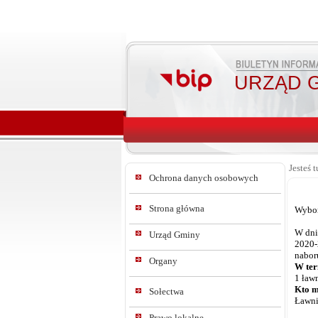
URZĄD G
Jesteś t
Ochrona danych osobowych
Strona główna
Wybor
W dni
Urząd Gminy
2020-
nabor
Organy
W ter
1 ław
Kto m
Sołectwa
Ławni
Prawo lokalne