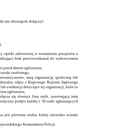
dat ma obowiązek dołączyć:
j,
wej opieki zdrowotnej w rozumieniu przepisów o
ierdzające brak przeciwwskazań do wykonywania
i przed dniem zgłoszenia,
owodu osobistego,
towarzyszenie, inną organizację społeczną lub
 aktualny odpis z Krajowego Rejestru Sądowego
ub ewidencji dotyczące tej organizacji, które to
iem zgłoszenia,
ącza się również listę osób, zawierającą imię
noręczny podpis każdej z 50 osób zgłaszających
 jest pierwsza osoba, której nazwisko zostało
ojewódzkiego Komendanta Policji.