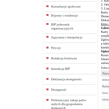
1. Kar
2. Oś
Konsultacje społeczne
3. Lis
Karty
Rejestry i ewidencje
Domar
Doku
https:
BIP jednostek
Gdzie
organizacyjnych
Karty
urzęd
Zapytania i interpelacje
Zgłos
a tak
kandy
Petycje
Opłat
Koszt
Redakcja biuletynu
lekar
zaświ
Załącz
Instrukcja BIP
Nazw
Deklaracja dostępności
Info
Kart
Dostępność
list
oświ
Preferencyjny zakup paliw
stałych dla gospodarstw
domowych