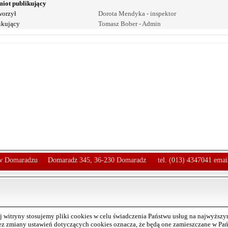
iot publikujący
orzył
Dorota Mendyka - inspektor
ikujący
Tomasz Bober - Admin
 Domaradzu
Domaradz 345, 36-230 Domaradz
tel. (013) 4347041 emai
 witryny stosujemy pliki cookies w celu świadczenia Państwu usług na najwyższ
bez zmiany ustawień dotyczących cookies oznacza, że będą one zamieszczane w P