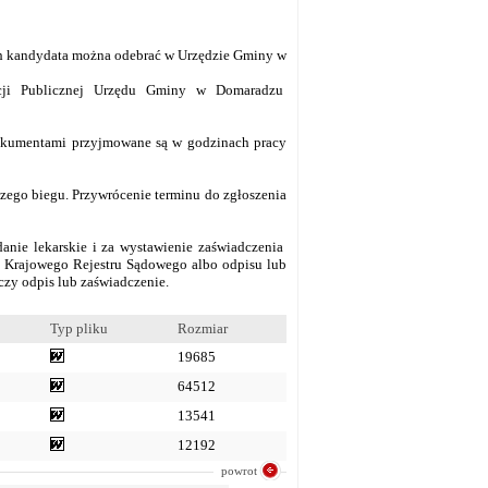
ych kandydata można odebrać w Urzędzie Gminy w
acji Publicznej Urzędu Gminy w Domaradzu
dokumentami przyjmowane są w godzinach pracy
szego biegu. Przywrócenie terminu do zgłoszenia
anie lekarskie i za wystawienie zaświadczenia
z Krajowego Rejestru Sądowego albo odpisu lub
czy odpis lub zaświadczenie.
Typ pliku
Rozmiar
19685
64512
13541
12192
powrot