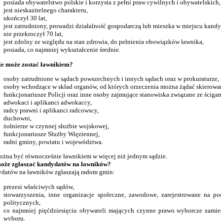
posiada obywatelstwo polskie i korzysta z pełni praw cywilnych i obywatelskich,
jest nieskazitelnego charakteru,
ukończył 30 lat,
jest zatrudniony, prowadzi działalność gospodarczą lub mieszka w miejscu kand
nie przekroczył 70 lat,
jest zdolny ze względu na stan zdrowia, do pełnienia obowiązków ławnika,
posiada, co najmniej wykształcenie średnie.
ie może zostać ławnikiem?
osoby zatrudnione w sądach powszechnych i innych sądach oraz w prokuraturze,
osoby wchodzące w skład organów, od których orzeczenia można żądać skierowa
funkcjonariusze Policji oraz inne osoby zajmujące stanowiska związane ze ściga
adwokaci i aplikanci adwokaccy,
radcy prawni i aplikanci radcowscy,
duchowni,
żołnierze w czynnej służbie wojskowej,
funkcjonariusze Służby Więziennej,
radni gminy, powiatu i województwa.
ożna być równocześnie ławnikiem w więcej niż jednym sądzie.
oże zgłaszać kandydatów na ławników?
datów na ławników zgłaszają radom gmin:
prezesi właściwych sądów,
stowarzyszenia, inne organizacje społeczne, zawodowe, zarejestrowane na p
politycznych,
co najmniej pięćdziesięciu obywateli mających czynne prawo wyborcze zamie
wyboru.