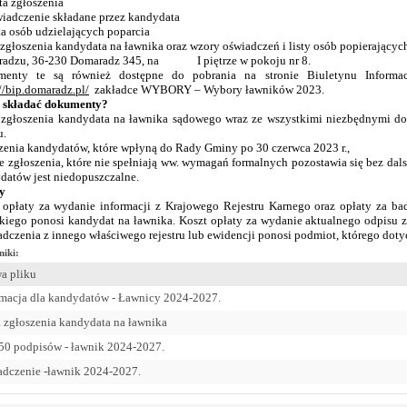
ta zgłoszenia
wiadczenie składane przez kandydata
ta osób udzielających poparcia
 zgłoszenia kandydata na ławnika oraz wzory oświadczeń i listy osób popierając
adzu, 36-230 Domaradz 345, na I piętrze w pokoju nr 8.
menty te są również dostępne do pobrania na stronie Biuletynu Inform
//bip.domaradz.pl/
zakładce WYBORY – Wybory ławników 2023.
 składać dokumenty?
 zgłoszenia kandydata na ławnika sądowego wraz ze wszystkimi niezbędnymi 
u.
zenia kandydatów, które wpłyną do Rady Gminy po 30 czerwca 2023 r.,
że zgłoszenia, które nie spełniają ww. wymagań formalnych pozostawia się bez dal
datów jest niedopuszczalne.
y
 opłaty za wydanie informacji z Krajowego Rejestru Karnego oraz opłaty za bad
skiego ponosi kandydat na ławnika. Koszt opłaty za wydanie aktualnego odpisu 
adczenia z innego właściwego rejestru lub ewidencji ponosi podmiot, którego doty
niki:
a pliku
rmacja dla kandydatów - Ławnicy 2024-2027.
a zgłoszenia kandydata na ławnika
a 50 podpisów - ławnik 2024-2027.
adczenie -ławnik 2024-2027.