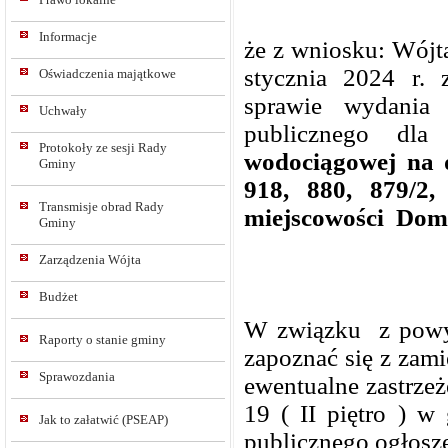
Informacje
że z wniosku: Wój
stycznia 2024 r. 
Oświadczenia majątkowe
sprawie wydania d
Uchwały
publicznego dla
Protokoły ze sesji Rady
wodociągowej na d
Gminy
918, 880, 879/2, 
Transmisje obrad Rady
miejscowości
Doma
Gminy
Zarządzenia Wójta
Budżet
W związku
z pow
Raporty o stanie gminy
zapoznać się z zam
Sprawozdania
ewentualne zastrzeż
19 ( II piętro ) w
Jak to załatwić (PSEAP)
publicznego ogłosze