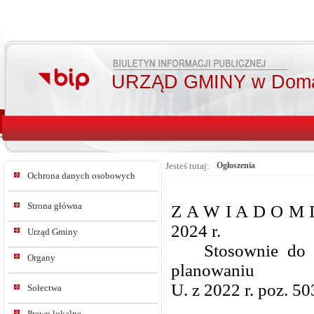
URZĄD GMINY w Doma
Jesteś tutaj:
Ogłoszenia
Ochrona danych osobowych
Strona główna
Z A W I A D O M I
2024 r.
Urząd Gminy
Stosownie do 
Organy
planowaniu
U. z 2022 r. poz. 50
Sołectwa
Prawo lokalne