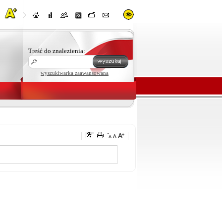
Treść do znalezienia:
wyszukiwarka zaawansowana