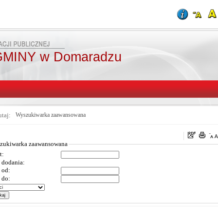
MINY w Domaradzu
utaj:
Wyszukiwarka zaawansowana
zukiwarka zaawansowana
t:
 dodania:
 od:
 do: