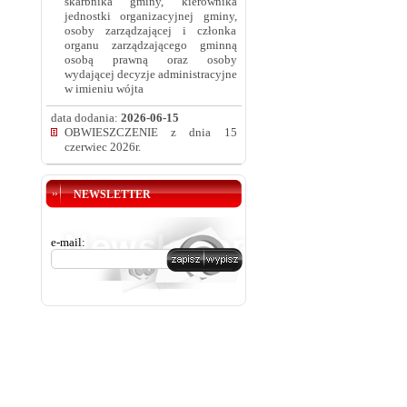
skarbnika gminy, kierownika
jednostki organizacyjnej gminy,
osoby zarządzającej i członka
organu zarządzającego gminną
osobą prawną oraz osoby
wydającej decyzje administracyjne
w imieniu wójta
data dodania:
2026-06-15
OBWIESZCZENIE z dnia 15
czerwiec 2026r.
NEWSLETTER
e-mail: