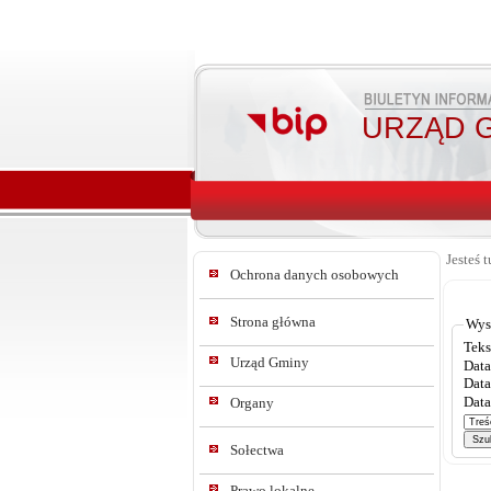
URZĄD G
Jesteś t
Ochrona danych osobowych
Strona główna
Wys
Teks
Urząd Gminy
Data
Data
Data
Organy
Sołectwa
Prawo lokalne