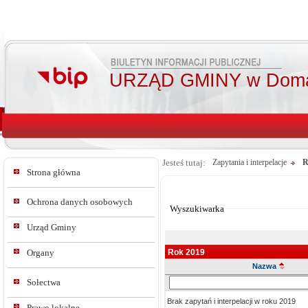
URZĄD GMINY w Doma
Jesteś tutaj:
Zapytania i interpelacje
R
Strona główna
Od:
Do:
Ochrona danych osobowych
Wyszukiwarka
Urząd Gminy
Rok 2019
Organy
Nazwa
Szukaj
Sołectwa
w
Brak zapytań i interpelacji w roku 2019
tresc_tytul
Prawo lokalne