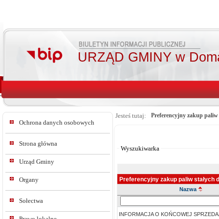
URZĄD GMINY w Doma
Jesteś tutaj:
Preferencyjny zakup pali
Ochrona danych osobowych
Od:
Do:
Strona główna
Wyszukiwarka
Urząd Gminy
Preferencyjny zakup paliw stałych
Organy
Nazwa
Szukaj
Sołectwa
w
INFORMACJA O KOŃCOWEJ SPRZEDA
tresc_tytul
Prawo lokalne