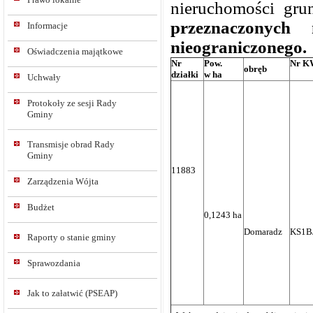
nieruchomości gr
przeznaczonych
Informacje
nieograniczonego.
Oświadczenia majątkowe
Nr
Pow.
Nr K
obręb
działki
w ha
Uchwały
Protokoły ze sesji Rady
Gminy
Transmisje obrad Rady
Gminy
11883
Zarządzenia Wójta
Budżet
0,1243 ha
Domaradz
KS1B
Raporty o stanie gminy
Sprawozdania
Jak to załatwić (PSEAP)