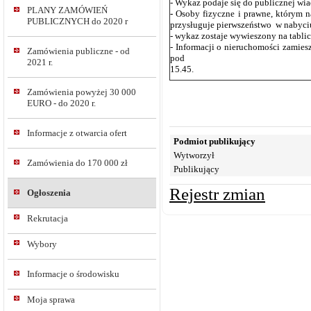
- Wykaz podaje się do publicznej wia
PLANY ZAMÓWIEŃ
-
Osoby fizyczne i prawne, którym n
PUBLICZNYCH do 2020 r
przysługuje pierwszeństwo w nabyci
- wykaz zostaje wywieszony na tablic
- Informacji o nieruchomości zami
Zamówienia publiczne - od
pod nr telefonu 13 4
2021 r.
15
Zamówienia powyżej 30 000
EURO - do 2020 r.
Informacje z otwarcia ofert
Podmiot publikujący
Wytworzył
Zamówienia do 170 000 zł
Publikujący
Rejestr zmian
Ogłoszenia
Rekrutacja
Wybory
Informacje o środowisku
Moja sprawa