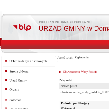
URZĄD GMINY w Doma
Jesteś tutaj:
Ogłoszenia
Ochrona danych osobowych
Strona główna
Obwieszczenie Wody Polskie
Urząd Gminy
Załączniki:
Nazwa pliku
Organy
obwieszczenie_wody_polskie_0807
Sołectwa
Podmiot publikujący
Wytworzył
Prawo lokalne