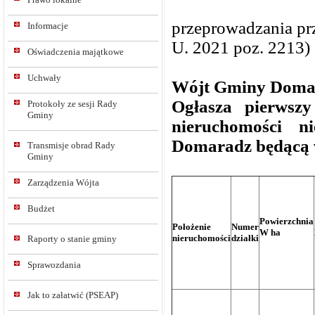
14 września 
przeprowadzania pr
Informacje
U. 2021 poz. 2213)
Oświadczenia majątkowe
Uchwały
Wójt Gminy Doma
Ogłasza pierwsz
Protokoły ze sesji Rady
Gminy
nieruchomości 
Domaradz będącą 
Transmisje obrad Rady
Gminy
Zarządzenia Wójta
Budżet
Powierzchnia
Położenie
Numer
W ha
nieruchomości
działki
Raporty o stanie gminy
Sprawozdania
Jak to załatwić (PSEAP)