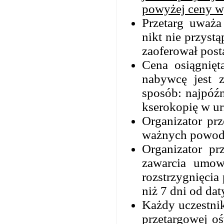
powyżej ceny w
Przetarg uważ
nikt nie przyst
zaoferował pos
Cena osiągnięt
nabywcę jest 
sposób: najpóź
kserokopię w u
Organizator prz
ważnych powod
Organizator pr
zawarcia umow
rozstrzygnięcia
niż 7 dni od da
Każdy uczestnik
przetargow