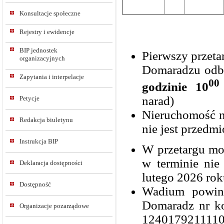
Konsultacje społeczne
Rejestry i ewidencje
BIP jednostek
Pierwszy przeta
organizacyjnych
Domaradzu odbę
Zapytania i interpelacje
00
godzinie 10
narad)
Petycje
Nieruchomość ni
Redakcja biuletynu
nie jest przedm
Instrukcja BIP
W przetargu mo
w terminie nie
Deklaracja dostępności
lutego 2026 rok
Dostępność
Wadium powin
Doma
Organizacje pozarządowe
124017921111