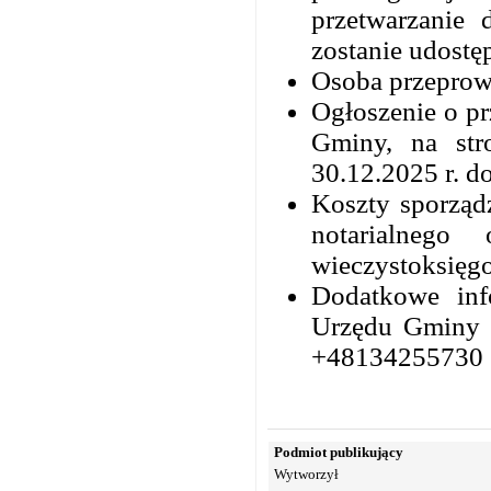
przetwarzanie
zostanie udostę
Osoba przeprowa
Ogłoszenie o pr
Gminy, na str
30.12.2025 r. d
Koszty sporząd
notarialnego
wieczystoksięg
Dodatkowe info
Urzędu Gminy w
+48134255730
Podmiot publikujący
Wytworzył