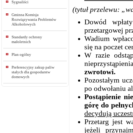
Sygnaliści
(tytuł przelewu: „
Gminna Komisja
Rozwiązywania Problemów
Dowód wpłaty 
Alkoholowych
przetargowej pr
Wadium wpłacon
Standardy ochrony
małoletnich
się na poczet c
W razie odstą
Plan ogólny
nieprzystąpien
Preferencyjny zakup paliw
zwrotowi.
stałych dla gospodarstw
domowych
Pozostałym ucz
po odwołaniu al
Postąpienie n
górę do pełnyc
decydują uczest
Przetarg jest 
jeżeli przynaj