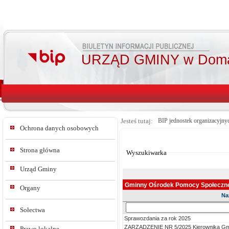
URZĄD GMINY w Doma
Jesteś tutaj:
BIP jednostek organizacyjny
Ochrona danych osobowych
Od:
Do:
Strona główna
Wyszukiwarka
Urząd Gminy
Gminny Ośrodek Pomocy Społeczn
Organy
Na
Sz
Sołectwa
w
Sprawozdania za rok 2025
tre
ZARZĄDZENIE NR 5/2025 Kierownika Gm
Prawo lokalne