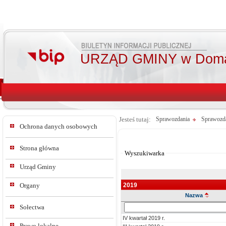
URZĄD GMINY w Doma
Jesteś tutaj:
Sprawozdania
Sprawozd
Ochrona danych osobowych
Od:
Do:
Strona główna
Wyszukiwarka
Urząd Gminy
2019
Organy
Nazwa
Szukaj
Sołectwa
w
IV kwartał 2019 r.
tresc_tytul
Prawo lokalne