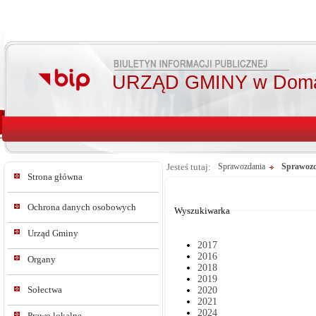
URZĄD GMINY w Doma
Jesteś tutaj:
Sprawozdania
Sprawozd
Strona główna
Od:
Do:
Ochrona danych osobowych
Wyszukiwarka
Urząd Gminy
2017
2016
Organy
2018
2019
Sołectwa
2020
2021
2024
Prawo lokalne