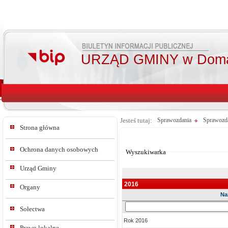
URZĄD GMINY w Doma
Jesteś tutaj:
Sprawozdania
Sprawozda
Strona główna
Od:
Do:
Ochrona danych osobowych
Wyszukiwarka
Urząd Gminy
2016
Organy
Na
Sz
Sołectwa
w
Rok 2016
tre
Prawo lokalne