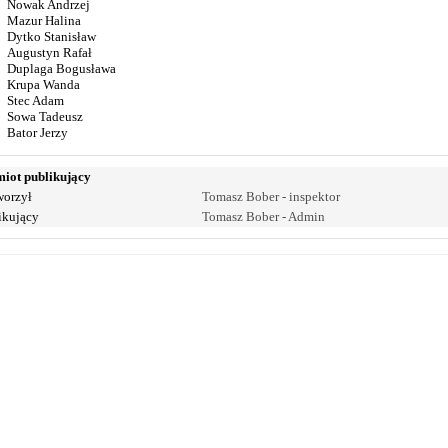
Nowak Andrzej
Mazur Halina
Dytko Stanisław
Augustyn Rafał
Duplaga Bogusława
Krupa Wanda
Stec Adam
Sowa Tadeusz
Bator Jerzy
iot publikujący
orzył
Tomasz Bober - inspektor
ikujący
Tomasz Bober - Admin