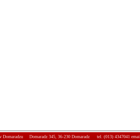
 Domaradzu
Domaradz 345, 36-230 Domaradz
tel. (013) 4347041 emai