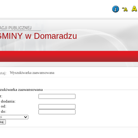
MINY w Domaradzu
utaj:
Wyszukiwarka zaawansowana
zukiwarka zaawansowana
t:
 dodania:
 od:
 do: