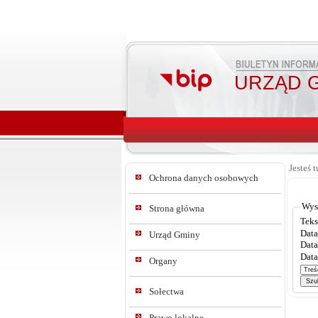
URZĄD G
Jesteś t
Ochrona danych osobowych
Wys
Strona główna
Teks
Data
Urząd Gminy
Data
Data
Organy
Sołectwa
Prawo lokalne