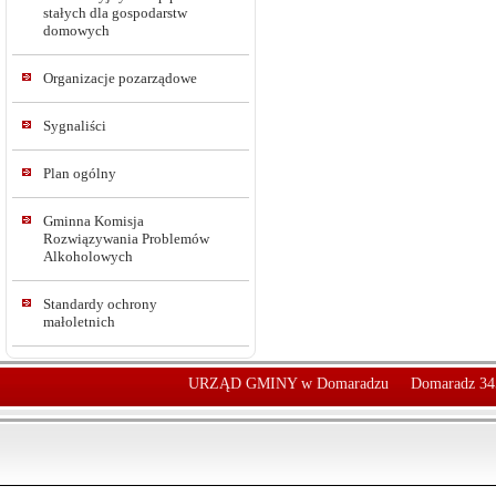
stałych dla gospodarstw
domowych
Organizacje pozarządowe
Sygnaliści
Plan ogólny
Gminna Komisja
Rozwiązywania Problemów
Alkoholowych
Standardy ochrony
małoletnich
URZĄD GMINY w Domaradzu
Domaradz 34