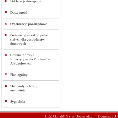
Deklaracja dostępności
Dostępność
Organizacje pozarządowe
Preferencyjny zakup paliw
stałych dla gospodarstw
domowych
Gminna Komisja
Rozwiązywania Problemów
Alkoholowych
Plan ogólny
Standardy ochrony
małoletnich
Sygnaliści
URZĄD GMINY w Domaradzu
Domaradz 34