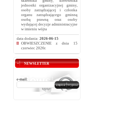
skarbnika gminy, kierownika
jednostki organizacyjnej gminy,
osoby zarządzającej i członka
organu zarządzającego gminną
osobą prawną oraz osoby
wydającej decyzje administracyjne
w imieniu wójta
data dodania:
2026-06-15
OBWIESZCZENIE z dnia 15
czerwiec 2026r.
NEWSLETTER
e-mail: