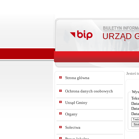
URZĄD G
Jesteś t
Strona główna
Ochrona danych osobowych
Wys
Teks
Urząd Gminy
Data
Data
Data
Organy
Sołectwa
Prawo lokalne