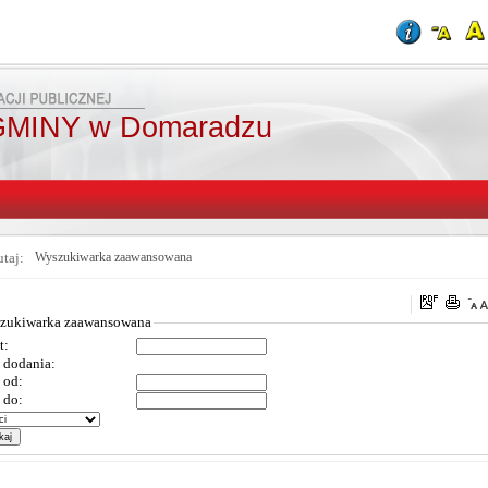
MINY w Domaradzu
utaj:
Wyszukiwarka zaawansowana
zukiwarka zaawansowana
t:
 dodania:
 od:
 do: