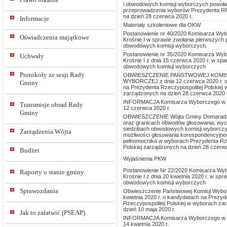
i obwodowych komisji wyborczych powoła
przeprowadzenia wyborów Prezydenta R
na dzień 28 czerwca 2020 r.
Informacje
Materiały szkoleniowe dla OKW
Postanowienie nr 40/2020 Komisarza Wy
Oświadczenia majątkowe
Krośnie I w sprawie zwołania pierwszych
obwodowych komisji wyborczych.
Postanowienie nr 35/2020 Komisarza Wy
Uchwały
Krośnie I z dnia 15 czerwca 2020 r. w spa
obwodowych komisji wyborczych
Protokoły ze sesji Rady
OBWIESZCZENIE PAŃSTWOWEJ KOMIS
WYBORCZEJ z dnia 12 czerwca 2020 r. 
Gminy
na Prezydenta Rzeczypospolitej Polskiej
zarządzonych na dzień 28 czerwca 2020 r
INFORMACJA Komisarza Wyborczego w Kr
Transmisje obrad Rady
12 czerwca 2020 r.
Gminy
OBWIESZCZENIE Wójta Gminy Domaradz
oraz granicach obwodów głosowania, wy
siedzibach obwodowych komisji wyborcz
Zarządzenia Wójta
możliwości głosowania korespondencyjneg
pełnomocnika w wyborach Prezydenta Rze
Polskiej zarządzonych na dzień 28 czerwc
Budżet
Wyjaśnienia PKW
Postanowienie Nr 22/2020 Komisarza Wy
Raporty o stanie gminy
Krośnie I z dnia 20 kwietnia 2020 r. w spr
obwodowych komisji wyborczych
Sprawozdania
Obwieszczenie Państwowej Komisji Wybor
kwietnia 2020 r. o kandydatach na Prezyd
Rzeczypospolitej Polskiej w wyborach za
dzień 10 maja 2020 r.
Jak to załatwić (PSEAP)
INFORMACJA Komisarza Wyborczego w Kr
14 kwietnia 2020 r.