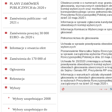
Obwieszczenie o o numerach oraz grani
PLANY ZAMÓWIEŃ
głosowania, wyznaczonych siedzibach 
PUBLICZNYCH do 2020 r
komisji wyborczych oraz możliwości głos
korespondencyjnego i przez pełnomocni
Prezydenta Rzeczypospolitej Polskiej za
dzień 10 maja 2020 r.
Zamówienia publiczne - od
Informacja w sprawie zgłaszania kandyd
2021 r.
obwodowych komisji wyborczych
Informacja Komisarza Wyborczego w sp
głosowań
Zamówienia powyżej 30 000
EURO - do 2020 r.
Pełnomocnictwa do głosowania
Uchwała w sprawie powoływania obwodow
wyborczych
Informacje z otwarcia ofert
Postanowienie Marszałka Sejmu Rzeczypos
w sprawie zarządzenia wyborów Prezyde
Rzeczypospolitej Polskiej w dniu 10 maja 2
Zamówienia do 170 000 zł
Uchwała Nr 20/2020 zmieniająca uchwałę
powoływania obwodowych komisji wybor
obwodach głosowania utworzonych w kra
Ogłoszenia
do Sejmu i Senatu RP, Prezydenta RP ora
Informacja o warunkach udziału obywateli
głosowaniu w obwodach głosowania utwor
Rekrutacja
w wyborach Prezydenta Rzeczypospolitej 
zarządzonych na dzień 10 maja 2020 r.
Wybory
S
Wybory uzupełniające 2008
Wybory uzupełniające do