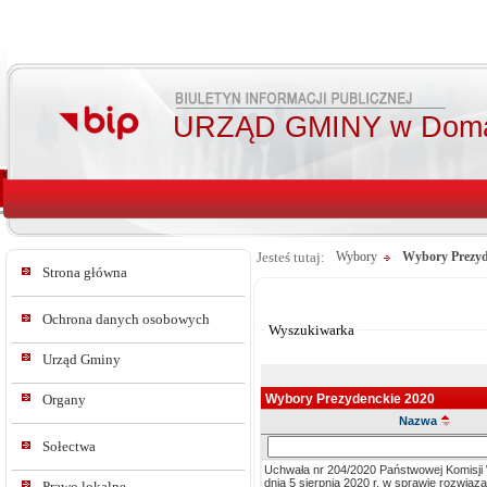
URZĄD GMINY w Doma
Jesteś tutaj:
Wybory
Wybory Prezyd
Strona główna
Od:
Do:
Ochrona danych osobowych
Wyszukiwarka
Urząd Gminy
Wybory Prezydenckie 2020
Organy
Nazwa
Szukaj
Sołectwa
w
Uchwała nr 204/2020 Państwowej Komisji
tresc_tytul
dnia 5 sierpnia 2020 r. w sprawie rozwią
Prawo lokalne