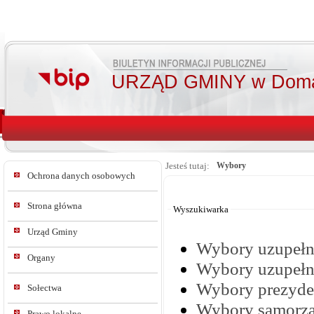
URZĄD GMINY w Doma
Jesteś tutaj:
Wybory
Ochrona danych osobowych
Od:
Do:
Strona główna
Wyszukiwarka
Urząd Gminy
Wybory uzupełn
Organy
Wybory uzupełni
Wybory prezyden
Sołectwa
Wybory samorz
Prawo lokalne