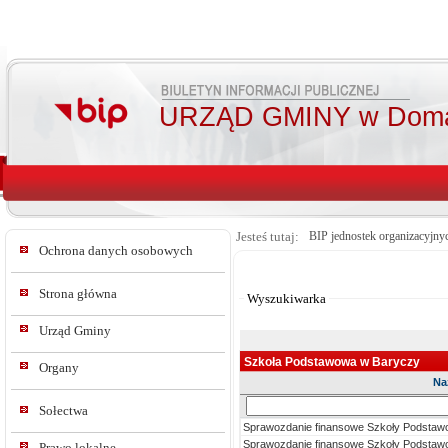
URZĄD GMINY w Doma
Jesteś tutaj:
BIP jednostek organizacyjny
Ochrona danych osobowych
Od:
Do:
Strona główna
Wyszukiwarka
Urząd Gminy
Szkoła Podstawowa w Baryczy
Organy
Na
Sz
Sołectwa
w
Sprawozdanie finansowe Szkoły Podstaw
tre
Sprawozdanie finansowe Szkoły Podstawo
Prawo lokalne