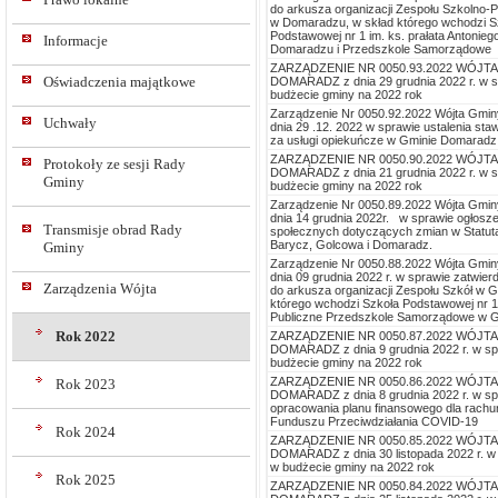
do arkusza organizacji Zespołu Szkolno-
w Domaradzu, w skład którego wchodzi S
Podstawowej nr 1 im. ks. prałata Antonieg
Informacje
Domaradzu i Przedszkole Samorządowe
ZARZĄDZENIE NR 0050.93.2022 WÓJT
Oświadczenia majątkowe
DOMARADZ z dnia 29 grudnia 2022 r. w s
budżecie gminy na 2022 rok
Zarządzenie Nr 0050.92.2022 Wójta Gmi
Uchwały
dnia 29 .12. 2022 w sprawie ustalenia sta
za usługi opiekuńcze w Gminie Domaradz
ZARZĄDZENIE NR 0050.90.2022 WÓJT
Protokoły ze sesji Rady
DOMARADZ z dnia 21 grudnia 2022 r. w s
Gminy
budżecie gminy na 2022 rok
Zarządzenie Nr 0050.89.2022 Wójta Gmi
dnia 14 grudnia 2022r. w sprawie ogłoszen
Transmisje obrad Rady
społecznych dotyczących zmian w Statut
Barycz, Golcowa i Domaradz.
Gminy
Zarządzenie Nr 0050.88.2022 Wójta Gmi
dnia 09 grudnia 2022 r. w sprawie zatwie
Zarządzenia Wójta
do arkusza organizacji Zespołu Szkół w G
którego wchodzi Szkoła Podstawowej nr 1
Publiczne Przedszkole Samorządowe w G
Rok 2022
ZARZĄDZENIE NR 0050.87.2022 WÓJT
DOMARADZ z dnia 9 grudnia 2022 r. w sp
budżecie gminy na 2022 rok
ZARZĄDZENIE NR 0050.86.2022 WÓJT
Rok 2023
DOMARADZ z dnia 8 grudnia 2022 r. w sp
opracowania planu finansowego dla rach
Funduszu Przeciwdziałania COVID-19
Rok 2024
ZARZĄDZENIE NR 0050.85.2022 WÓJT
DOMARADZ z dnia 30 listopada 2022 r. w
w budżecie gminy na 2022 rok
Rok 2025
ZARZĄDZENIE NR 0050.84.2022 WÓJT