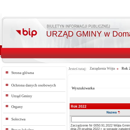
URZĄD GMINY w Doma
Jesteś tutaj:
Zarządzenia Wójta
Rok 
Strona główna
Od:
Do:
Ochrona danych osobowych
Wyszukiwarka
Urząd Gminy
Rok 2022
Organy
Nazwa
Szukaj
Sołectwa
w
Zarządzenie Nr 0050.91.2022 Wójta Gmi
tresc_tytul
dnia 29 grudnia 2022 r. w sprawie zatwie
Prawo lokalne