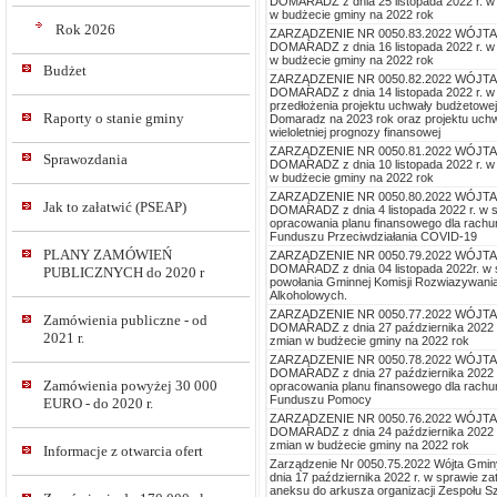
DOMARADZ z dnia 25 listopada 2022 r. w
w budżecie gminy na 2022 rok
Rok 2026
ZARZĄDZENIE NR 0050.83.2022 WÓJT
DOMARADZ z dnia 16 listopada 2022 r. w
w budżecie gminy na 2022 rok
Budżet
ZARZĄDZENIE NR 0050.82.2022 WÓJT
DOMARADZ z dnia 14 listopada 2022 r. w
przedłożenia projektu uchwały budżetowe
Raporty o stanie gminy
Domaradz na 2023 rok oraz projektu uch
wieloletniej prognozy finansowej
ZARZĄDZENIE NR 0050.81.2022 WÓJT
Sprawozdania
DOMARADZ z dnia 10 listopada 2022 r. w
w budżecie gminy na 2022 rok
ZARZĄDZENIE NR 0050.80.2022 WÓJT
Jak to załatwić (PSEAP)
DOMARADZ z dnia 4 listopada 2022 r. w 
opracowania planu finansowego dla rach
Funduszu Przeciwdziałania COVID-19
PLANY ZAMÓWIEŃ
ZARZĄDZENIE NR 0050.79.2022 WÓJT
DOMARADZ z dnia 04 listopada 2022r. w 
PUBLICZNYCH do 2020 r
powołania Gminnej Komisji Rozwiazywani
Alkoholowych.
ZARZĄDZENIE NR 0050.77.2022 WÓJT
Zamówienia publiczne - od
DOMARADZ z dnia 27 października 2022 r
2021 r.
zmian w budżecie gminy na 2022 rok
ZARZĄDZENIE NR 0050.78.2022 WÓJT
DOMARADZ z dnia 27 października 2022 r
Zamówienia powyżej 30 000
opracowania planu finansowego dla rach
Funduszu Pomocy
EURO - do 2020 r.
ZARZĄDZENIE NR 0050.76.2022 WÓJT
DOMARADZ z dnia 24 października 2022 r
zmian w budżecie gminy na 2022 rok
Informacje z otwarcia ofert
Zarządzenie Nr 0050.75.2022 Wójta Gmi
dnia 17 października 2022 r. w sprawie za
aneksu do arkusza organizacji Zespołu S