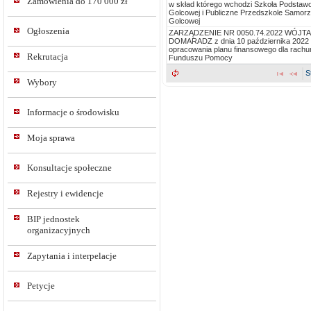
Zamówienia do 170 000 zł
w skład którego wchodzi Szkoła Podstawo
Golcowej i Publiczne Przedszkole Samor
Golcowej
Ogłoszenia
ZARZĄDZENIE NR 0050.74.2022 WÓJT
DOMARADZ z dnia 10 października 2022 r
opracowania planu finansowego dla rach
Rekrutacja
Funduszu Pomocy
S
Wybory
Informacje o środowisku
Moja sprawa
Konsultacje społeczne
Rejestry i ewidencje
BIP jednostek
organizacyjnych
Zapytania i interpelacje
Petycje