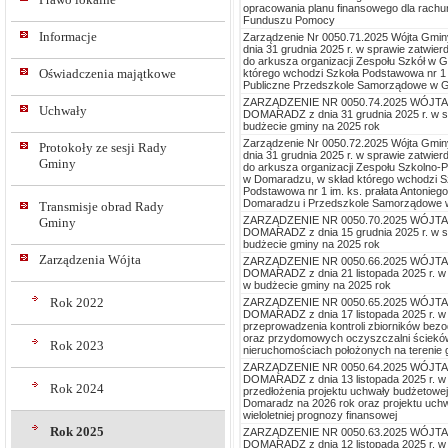
opracowania planu finansowego dla rach
Funduszu Pomocy
Informacje
Zarządzenie Nr 0050.71.2025 Wójta Gmi
dnia 31 grudnia 2025 r. w sprawie zatwie
do arkusza organizacji Zespołu Szkół w G
Oświadczenia majątkowe
którego wchodzi Szkoła Podstawowa nr 1 
Publiczne Przedszkole Samorządowe w G
ZARZĄDZENIE NR 0050.74.2025 WÓJT
Uchwały
DOMARADZ z dnia 31 grudnia 2025 r. w s
budżecie gminy na 2025 rok
Zarządzenie Nr 0050.72.2025 Wójta Gmi
Protokoły ze sesji Rady
dnia 31 grudnia 2025 r. w sprawie zatwie
Gminy
do arkusza organizacji Zespołu Szkolno-
w Domaradzu, w skład którego wchodzi S
Podstawowa nr 1 im. ks. prałata Antoniego
Domaradzu i Przedszkole Samorządowe 
Transmisje obrad Rady
ZARZĄDZENIE NR 0050.70.2025 WÓJT
Gminy
DOMARADZ z dnia 15 grudnia 2025 r. w s
budżecie gminy na 2025 rok
Zarządzenia Wójta
ZARZĄDZENIE NR 0050.66.2025 WÓJT
DOMARADZ z dnia 21 listopada 2025 r. w
w budżecie gminy na 2025 rok
Rok 2022
ZARZĄDZENIE NR 0050.65.2025 WÓJT
DOMARADZ z dnia 17 listopada 2025 r. w
przeprowadzenia kontroli zbiorników be
oraz przydomowych oczyszczalni ściekó
Rok 2023
nieruchomościach położonych na terenie
ZARZĄDZENIE NR 0050.64.2025 WÓJT
DOMARADZ z dnia 13 listopada 2025 r. w
Rok 2024
przedłożenia projektu uchwały budżetowe
Domaradz na 2026 rok oraz projektu uch
wieloletniej prognozy finansowej
Rok 2025
ZARZĄDZENIE NR 0050.63.2025 WÓJT
DOMARADZ z dnia 12 listopada 2025 r. w