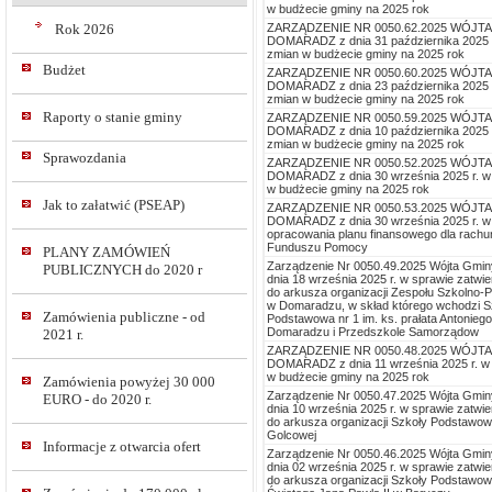
w budżecie gminy na 2025 rok
ZARZĄDZENIE NR 0050.62.2025 WÓJT
Rok 2026
DOMARADZ z dnia 31 października 2025 r
zmian w budżecie gminy na 2025 rok
Budżet
ZARZĄDZENIE NR 0050.60.2025 WÓJT
DOMARADZ z dnia 23 października 2025 r
zmian w budżecie gminy na 2025 rok
Raporty o stanie gminy
ZARZĄDZENIE NR 0050.59.2025 WÓJT
DOMARADZ z dnia 10 października 2025 r
zmian w budżecie gminy na 2025 rok
Sprawozdania
ZARZĄDZENIE NR 0050.52.2025 WÓJT
DOMARADZ z dnia 30 września 2025 r. w
w budżecie gminy na 2025 rok
Jak to załatwić (PSEAP)
ZARZĄDZENIE NR 0050.53.2025 WÓJT
DOMARADZ z dnia 30 września 2025 r. w
opracowania planu finansowego dla rach
Funduszu Pomocy
PLANY ZAMÓWIEŃ
Zarządzenie Nr 0050.49.2025 Wójta Gmi
PUBLICZNYCH do 2020 r
dnia 18 września 2025 r. w sprawie zatwi
do arkusza organizacji Zespołu Szkolno-
w Domaradzu, w skład którego wchodzi S
Zamówienia publiczne - od
Podstawowa nr 1 im. ks. prałata Antoniego
Domaradzu i Przedszkole Samorządow
2021 r.
ZARZĄDZENIE NR 0050.48.2025 WÓJT
DOMARADZ z dnia 11 września 2025 r. w
w budżecie gminy na 2025 rok
Zamówienia powyżej 30 000
Zarządzenie Nr 0050.47.2025 Wójta Gmi
EURO - do 2020 r.
dnia 10 września 2025 r. w sprawie zatwi
do arkusza organizacji Szkoły Podstawowe
Golcowej
Informacje z otwarcia ofert
Zarządzenie Nr 0050.46.2025 Wójta Gmi
dnia 02 września 2025 r. w sprawie zatwi
do arkusza organizacji Szkoły Podstawowe