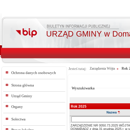
URZĄD GMINY w Doma
Jesteś tutaj:
Zarządzenia Wójta
Rok 
Ochrona danych osobowych
Od:
Do:
Strona główna
Wyszukiwarka
Urząd Gminy
Rok 2025
Organy
Nazwa
Szukaj
Sołectwa
w
ZARZĄDZENIE NR 0050.73.2025 WÓJT
tresc_tytul
DOMARADZ z dnia 31 grudnia 2025 r. w s
Prawo lokalne