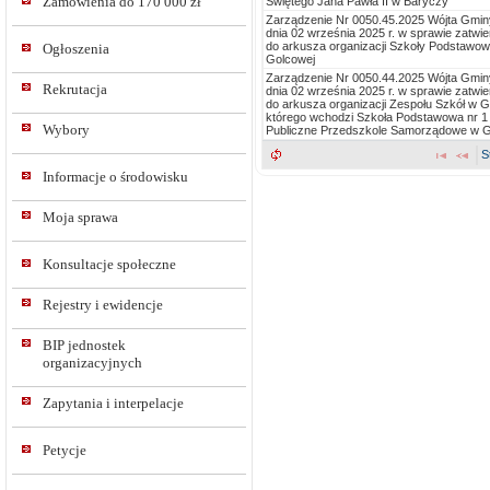
Zamówienia do 170 000 zł
Świętego Jana Pawła II w Baryczy
Zarządzenie Nr 0050.45.2025 Wójta Gmi
dnia 02 września 2025 r. w sprawie zatwi
do arkusza organizacji Szkoły Podstawowe
Ogłoszenia
Golcowej
Zarządzenie Nr 0050.44.2025 Wójta Gmi
Rekrutacja
dnia 02 września 2025 r. w sprawie zatwi
do arkusza organizacji Zespołu Szkół w G
którego wchodzi Szkoła Podstawowa nr 1 
Wybory
Publiczne Przedszkole Samorządowe w G
S
Informacje o środowisku
Moja sprawa
Konsultacje społeczne
Rejestry i ewidencje
BIP jednostek
organizacyjnych
Zapytania i interpelacje
Petycje